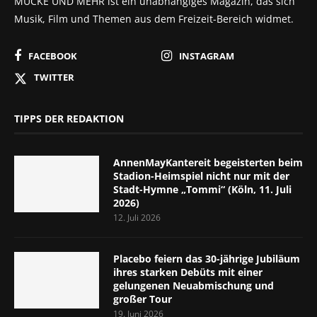
MUCKE UND MEHR ist ein unabhängiges Magazin, das sich
Musik, Film und Themen aus dem Freizeit-Bereich widmet.
FACEBOOK
INSTAGRAM
TWITTER
TIPPS DER REDAKTION
AnnenMayKantereit begeisterten beim
Stadion-Heimspiel nicht nur mit der
Stadt-Hymne „Tommi“ (Köln, 11. Juli
2026)
12. Juli 2026
Placebo feiern das 30-jährige Jubiläum
ihres starken Debüts mit einer
gelungenen Neuabmischung und
großer Tour
19. Juni 2026