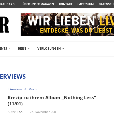
N ZUM ALBTRAUM WIRD
ÜBER UNSER MAGAZIN
KONTAKT
IMPRESSUM
DATENSCH
SPÄTE...
– FREIKARTEN- UND...
R ACTION-BLOCKBUSTER...
ENDÄREN POLARSTERN...
RAMA JETZT AUF DVD...
LESINGERS ROMCOM AUS 1963...
FANPAKETE-VERLOSUNG ZUM...
ENTS
REISE
VERLOSUNGEN
TERVIEWS
Interviews
Musik
Krezip zu ihrem Album „Nothing Less“
(11/01)
Autor:
Tobi
26. November 2001