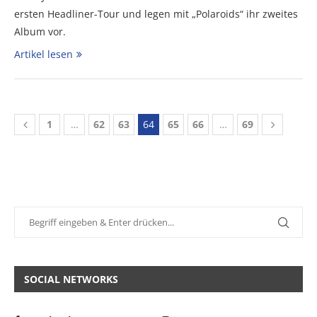
ersten Headliner-Tour und legen mit „Polaroids“ ihr zweites
Album vor.
Artikel lesen
1
…
62
63
64
65
66
…
69
SOCIAL NETWORKS