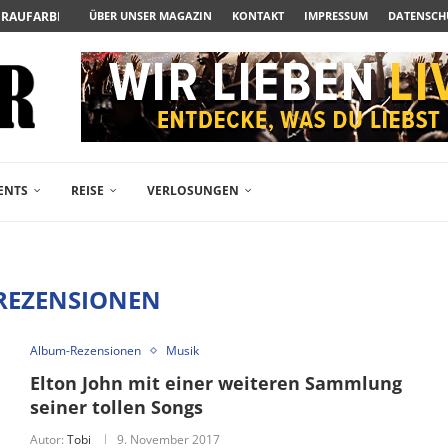
UERAUFARBEITUNG DER BESONDEREN ART
ÜBER UNSER MAGAZIN
KONTAKT
IMPRESSUM
DATENSCH
N ZUM ALBTRAUM WIRD
SPÄTE...
– FREIKARTEN- UND...
R ACTION-BLOCKBUSTER...
ENDÄREN POLARSTERN...
RAMA JETZT AUF DVD...
LESINGERS ROMCOM AUS 1963...
ENTS
REISE
VERLOSUNGEN
REZENSIONEN
Album-Rezensionen
Musik
Elton John mit einer weiteren Sammlung
seiner tollen Songs
Autor:
Tobi
9. November 2017