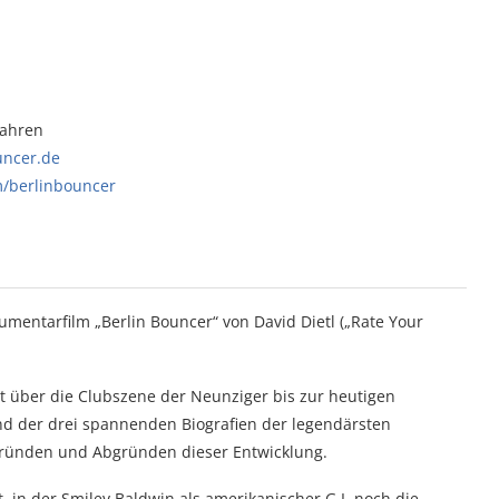
Jahren
uncer.de
m/berlinbouncer
umentarfilm „Berlin Bouncer“ von David Dietl („Rate Your
dt über die Clubszene der Neunziger bis zur heutigen
d der drei spannenden Biografien der legendärsten
 Gründen und Abgründen dieser Entwicklung.
 in der Smiley Baldwin als amerikanischer G.I. noch die