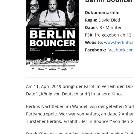
Dokumentarfilm
Regie:
David Dietl
Dauer:
87 Minuten
FSK:
freigegeben ab 12 
Website:
www.berlinbo
Facebook:
facebook.co
Am 11. April 2019 bringt der Farbfilm Verleih den Dok
Date“, „König von Deutschland“) in unsere Kinos.
Berlins Nachtleben im Wandel: von der geteilten Sta
Partymetropole. Wer war von Anfang an dabei? Anhan
Türsteher Berlins, erzählt „Berlin Bouncer“ von den
Frank Künster kam aus Westdeutschland in eine Stadt,