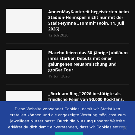
AnnenMayKantereit begeisterten beim
Stadion-Heimspiel nicht nur mit der
Stadt-Hymne „Tommi“ (Köln, 11. Juli
2026)
12. Juli 2026
Placebo feiern das 30-jährige Jubiläum
ihres starken Debüts mit einer
gelungenen Neuabmischung und
großer Tour
19. Juni 2026
„Rock am Ring“ 2026 bestätigte als
friedliche Feier von 90.000 Rockfans,
dass das Konzept passt (Nürburgring,
Diese Website verwendet Cookies, damit wir Statistiken
5.-7. Juni 2026)
erstellen können und die angezeigte Werbung möglichst zum
8. Juni 2026
jeweiligen Nutzer passt. Durch die Nutzung unserer Website
erklärst du dich damit einverstanden, dass wir Cookies setzen.