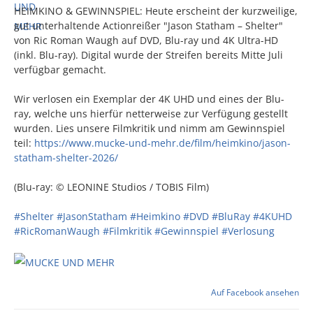
HEIMKINO & GEWINNSPIEL: Heute erscheint der kurzweilige,
gut unterhaltende Actionreißer "Jason Statham – Shelter"
von Ric Roman Waugh auf DVD, Blu-ray und 4K Ultra-HD
(inkl. Blu-ray). Digital wurde der Streifen bereits Mitte Juli
verfügbar gemacht.
Wir verlosen ein Exemplar der 4K UHD und eines der Blu-
ray, welche uns hierfür netterweise zur Verfügung gestellt
wurden. Lies unsere Filmkritik und nimm am Gewinnspiel
teil:
https://www.mucke-und-mehr.de/film/heimkino/jason-
statham-shelter-2026/
(Blu-ray: © LEONINE Studios / TOBIS Film)
#Shelter
#JasonStatham
#Heimkino
#DVD
#BluRay
#4KUHD
#RicRomanWaugh
#Filmkritik
#Gewinnspiel
#Verlosung
Auf Facebook ansehen