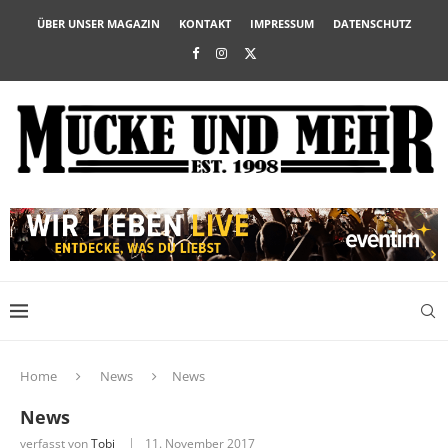
ÜBER UNSER MAGAZIN
KONTAKT
IMPRESSUM
DATENSCHUTZ
Home
News
News
News
verfasst von
Tobi
11. November 2017