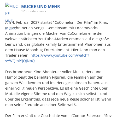
MUCKE UND MEHR
12 Stunden zuvor
Am 4. Februar 2027 startet "CoComelon: Der Film" im Kino,
mit zehn neuen Songs. Gemeinsam mit DreamWorks
Animation bringen die Macher von CoComelon eine der
weltweit stärksten YouTube-Marken erstmals auf die große
Leinwand, das globale Family-Entertainment-Phänomen aus
dem Hause Moonbug Entertainment. Hier kann man den
Trailer sehen:
https://www.youtube.com/watch?
v=WQmlYjQJNoQ
Das brandneue Kino-Abenteuer voller Musik, Herz und
Humor zeigt die beliebten Figuren, die Familien auf der
ganzen Welt kennen und ins Herz geschlossen haben, aus
einer völlig neuen Perspektive. Es ist eine Geschichte über
Mut, die eigene Stimme und den Weg zu sich selbst – und
über die Erkenntnis, dass jede neue Reise schöner ist, wenn
man seine Freunde an seiner Seite weiß.
Der Film erzählt die Geschichte von JJ (Connor Esterson, "Spy