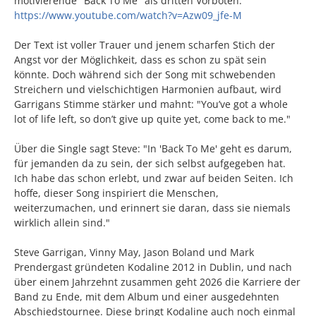
motivierende "Back To Me" als dritten Vorboten:
https://www.youtube.com/watch?v=Azw09_jfe-M
Der Text ist voller Trauer und jenem scharfen Stich der
Angst vor der Möglichkeit, dass es schon zu spät sein
könnte. Doch während sich der Song mit schwebenden
Streichern und vielschichtigen Harmonien aufbaut, wird
Garrigans Stimme stärker und mahnt: "You’ve got a whole
lot of life left, so don’t give up quite yet, come back to me."
Über die Single sagt Steve: "In 'Back To Me' geht es darum,
für jemanden da zu sein, der sich selbst aufgegeben hat.
Ich habe das schon erlebt, und zwar auf beiden Seiten. Ich
hoffe, dieser Song inspiriert die Menschen,
weiterzumachen, und erinnert sie daran, dass sie niemals
wirklich allein sind."
Steve Garrigan, Vinny May, Jason Boland und Mark
Prendergast gründeten Kodaline 2012 in Dublin, und nach
über einem Jahrzehnt zusammen geht 2026 die Karriere der
Band zu Ende, mit dem Album und einer ausgedehnten
Abschiedstournee. Diese bringt Kodaline auch noch einmal