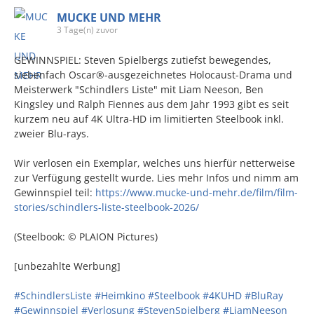
MUCKE UND MEHR
3 Tage(n) zuvor
GEWINNSPIEL: Steven Spielbergs zutiefst bewegendes,
siebenfach Oscar®-ausgezeichnetes Holocaust-Drama und
Meisterwerk "Schindlers Liste" mit Liam Neeson, Ben
Kingsley und Ralph Fiennes aus dem Jahr 1993 gibt es seit
kurzem neu auf 4K Ultra-HD im limitierten Steelbook inkl.
zweier Blu-rays.
Wir verlosen ein Exemplar, welches uns hierfür netterweise
zur Verfügung gestellt wurde. Lies mehr Infos und nimm am
Gewinnspiel teil:
https://www.mucke-und-mehr.de/film/film-
stories/schindlers-liste-steelbook-2026/
(Steelbook: © PLAION Pictures)
[unbezahlte Werbung]
#SchindlersListe
#Heimkino
#Steelbook
#4KUHD
#BluRay
#Gewinnspiel
#Verlosung
#StevenSpielberg
#LiamNeeson