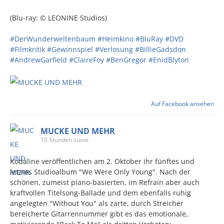
(Blu-ray: © LEONINE Studios)
#DerWunderweltenbaum
#Heimkino
#BluRay
#DVD
#Filmkritik
#Gewinnspiel
#Verlosung
#BillieGadsdon
#AndrewGarfield
#ClaireFoy
#BenGregor
#EnidBlyton
Auf Facebook ansehen
MUCKE UND MEHR
10 Stunden zuvor
Kodaline veröffentlichen am 2. Oktober ihr fünftes und
letztes Studioalbum "We Were Only Young". Nach der
schönen, zumeist piano-basierten, im Refrain aber auch
kraftvollen Titelsong-Ballade und dem ebenfalls ruhig
angelegten "Without You" als zarte, durch Streicher
bereicherte Gitarrennummer gibt es das emotionale,