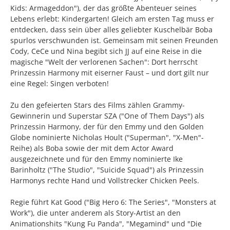
Kids: Armageddon"), der das größte Abenteuer seines
Lebens erlebt: Kindergarten! Gleich am ersten Tag muss er
entdecken, dass sein über alles geliebter Kuschelbär Boba
spurlos verschwunden ist. Gemeinsam mit seinen Freunden
Cody, CeCe und Nina begibt sich JJ auf eine Reise in die
magische "Welt der verlorenen Sachen": Dort herrscht
Prinzessin Harmony mit eiserner Faust – und dort gilt nur
eine Regel: Singen verboten!
Zu den gefeierten Stars des Films zählen Grammy-
Gewinnerin und Superstar SZA ("One of Them Days") als
Prinzessin Harmony, der für den Emmy und den Golden
Globe nominierte Nicholas Hoult ("Superman", "X-Men"-
Reihe) als Boba sowie der mit dem Actor Award
ausgezeichnete und für den Emmy nominierte Ike
Barinholtz ("The Studio", "Suicide Squad") als Prinzessin
Harmonys rechte Hand und Vollstrecker Chicken Peels.
Regie führt Kat Good ("Big Hero 6: The Series", "Monsters at
Work"), die unter anderem als Story-Artist an den
Animationshits "Kung Fu Panda", "Megamind" und "Die