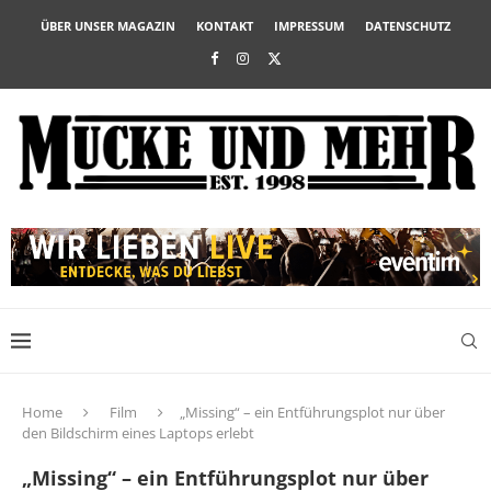
ÜBER UNSER MAGAZIN
KONTAKT
IMPRESSUM
DATENSCHUTZ
Home
Film
„Missing“ – ein Entführungsplot nur über
den Bildschirm eines Laptops erlebt
„Missing“ – ein Entführungsplot nur über