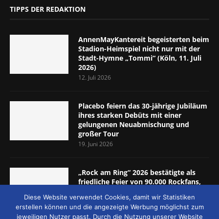
TIPPS DER REDAKTION
AnnenMayKantereit begeisterten beim
Stadion-Heimspiel nicht nur mit der
Stadt-Hymne „Tommi“ (Köln, 11. Juli
2026)
12. Juli 2026
Placebo feiern das 30-jährige Jubiläum
ihres starken Debüts mit einer
gelungenen Neuabmischung und
großer Tour
19. Juni 2026
„Rock am Ring“ 2026 bestätigte als
friedliche Feier von 90.000 Rockfans,
dass das Konzept passt (Nürburgring,
Diese Website verwendet Cookies, damit wir Statistiken
5.-7. Juni 2026)
erstellen können und die angezeigte Werbung möglichst zum
8. Juni 2026
jeweiligen Nutzer passt. Durch die Nutzung unserer Website