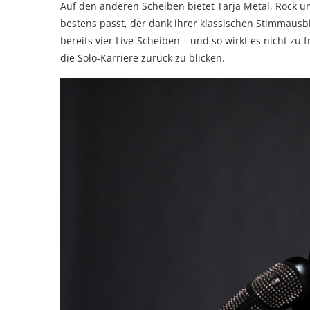
Auf den anderen Scheiben bietet Tarja Metal, Rock un
bestens passt, der dank ihrer klassischen Stimmausb
bereits vier Live-Scheiben – und so wirkt es nicht zu 
die Solo-Karriere zurück zu blicken.