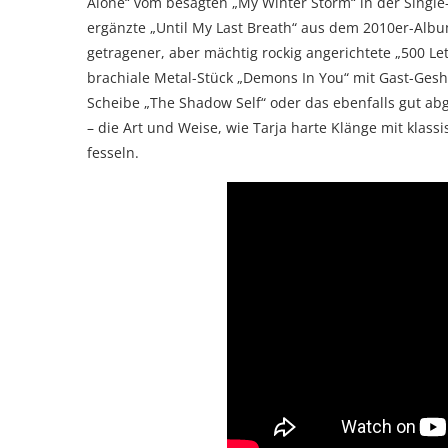
Alone“ vom besagten „My Winter Storm“ in der Single
ergänzte „Until My Last Breath“ aus dem 2010er-Albu
getragener, aber mächtig rockig angerichtete „500 Le
brachiale Metal-Stück „Demons In You“ mit Gast-Gesh
Scheibe „The Shadow Self“ oder das ebenfalls gut ab
– die Art und Weise, wie Tarja harte Klänge mit klass
fesseln.