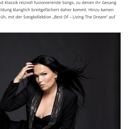
d Klassik reizvoll fusionierende Songs, zu denen ihr Gesang
ildung klanglich breitgefächert daher kommt. Hinzu kamen
früh, mit der Songkollektion „Best Of – Living The Dream“ auf