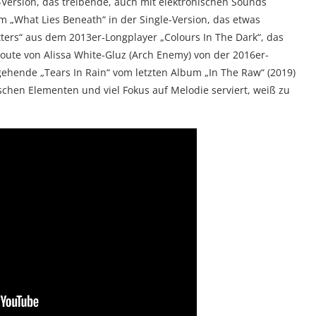
-Version, das treibende, auch mit elektronischen Sounds
m „What Lies Beneath“ in der Single-Version, das etwas
tters“ aus dem 2013er-Longplayer „Colours In The Dark“, das
oute von Alissa White-Gluz (Arch Enemy) von der 2016er-
gehende „Tears In Rain“ vom letzten Album „In The Raw“ (2019)
ischen Elementen und viel Fokus auf Melodie serviert, weiß zu