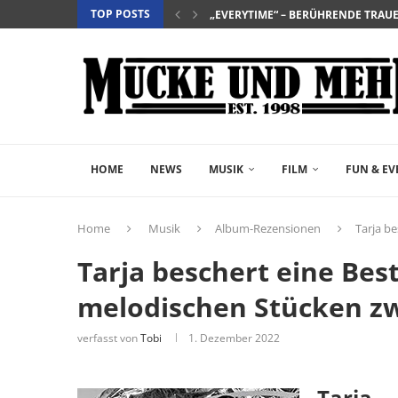
TOP POSTS
„EVERYTIME“ – BERÜHRENDE TRA
„NIGHTBORN“ – WENN MUTTERSEI
“DER TEUFEL TRÄGT PRADA 2” – DIE 
„INSIDIOUS: OUT OF THE FURTHER“ 
„THE FAST AND THE FURIOUS“ – DE
„SALZ UND WASSER – MIT DER LEG
„PALÄSTINA 36“ – DAS HISTORIEN-D
„GELIEBTER SPINNER“ – JOHN SCH
HOME
NEWS
MUSIK
FILM
FUN & EV
Home
Musik
Album-Rezensionen
Tarja b
Tarja beschert eine Bes
melodischen Stücken zw
verfasst von
Tobi
1. Dezember 2022
Tarja