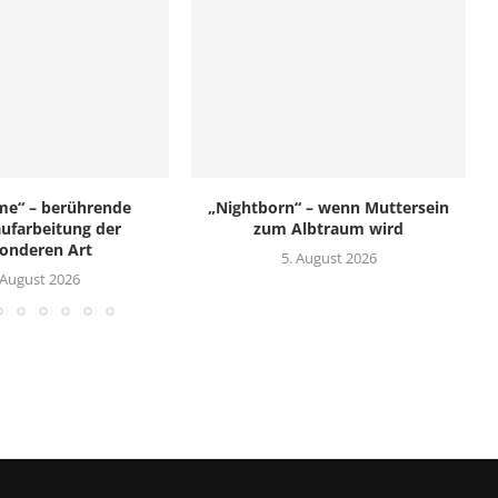
me“ – berührende
„Nightborn“ – wenn Muttersein
ufarbeitung der
zum Albtraum wird
onderen Art
5. August 2026
 August 2026