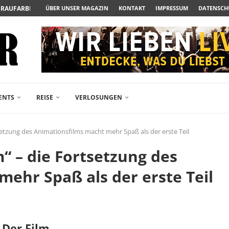
N ZUM ALBTRAUM WIRD
ÜBER UNSER MAGAZIN
KONTAKT
IMPRESSUM
DATENSCH
SPÄTE...
– FREIKARTEN- UND...
R ACTION-BLOCKBUSTER...
ENDÄREN POLARSTERN...
RAMA JETZT AUF DVD...
LESINGERS ROMCOM AUS 1963...
FANPAKETE-VERLOSUNG ZUM...
ENTS
REISE
VERLOSUNGEN
tsetzung des Animationsfilms macht mehr Spaß als der erste Teil
m“ – die Fortsetzung des
ehr Spaß als der erste Teil
 Der Film