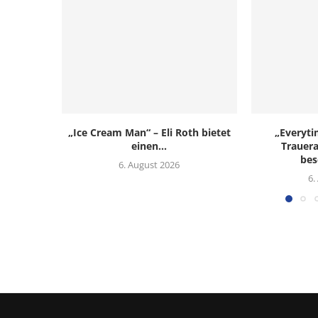
„Ice Cream Man“ – Eli Roth bietet
„Everyti
einen...
Trauera
bes
6. August 2026
6.