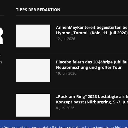
TIPPS DER REDAKTION
AnnenMayKantereit begeisterten bei
Hymne „Tommi“ (Köln, 11. Juli 2026)
12. Juli 2026
s
h
Placebo feiern das 30-jährige Jubil
Neuabmischung und großer Tour
19. Juni 2026
„Rock am Ring“ 2026 bestätigte als f
Konzept passt (Nürburgring, 5.-7. Ju
8. Juni 2026
en können und die angezeigte Werbung möglichst zum jeweiligen Nutzer 