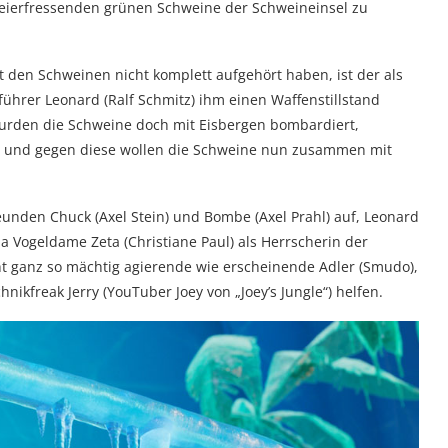
n, eierfressenden grünen Schweine der Schweineinsel zu
it den Schweinen nicht komplett aufgehört haben, ist der als
ührer Leonard (Ralf Schmitz) ihm einen Waffenstillstand
 wurden die Schweine doch mit Eisbergen bombardiert,
 – und gegen diese wollen die Schweine nun zusammen mit
unden Chuck (Axel Stein) und Bombe (Axel Prahl) auf, Leonard
 Vogeldame Zeta (Christiane Paul) als Herrscherin der
cht ganz so mächtig agierende wie erscheinende Adler (Smudo),
nikfreak Jerry (YouTuber Joey von „Joey’s Jungle“) helfen.