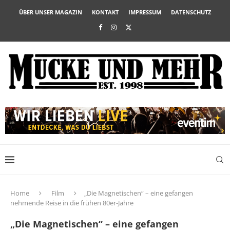
ÜBER UNSER MAGAZIN
KONTAKT
IMPRESSUM
DATENSCHUTZ
Home
Film
„Die Magnetischen“ – eine gefangen
nehmende Reise in die frühen 80er-Jahre
„Die Magnetischen“ – eine gefangen