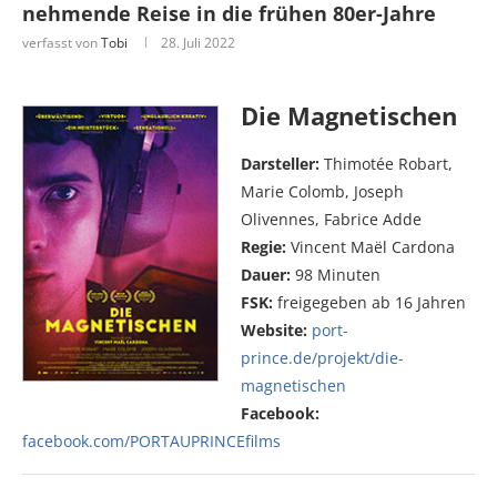
nehmende Reise in die frühen 80er-Jahre
verfasst von
Tobi
28. Juli 2022
Die Magnetischen
Darsteller:
Thimotée Robart,
Marie Colomb, Joseph
Olivennes, Fabrice Adde
Regie:
Vincent Maël Cardona
Dauer:
98 Minuten
FSK:
freigegeben ab 16 Jahren
Website:
port-
prince.de/projekt/die-
magnetischen
Facebook:
facebook.com/PORTAUPRINCEfilms