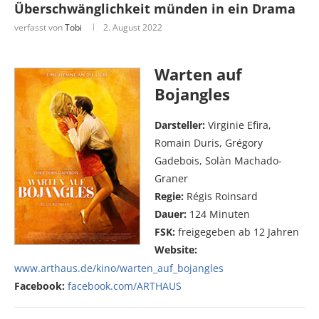
Überschwänglichkeit münden in ein Drama
verfasst von
Tobi
2. August 2022
Warten auf
Bojangles
Darsteller:
Virginie Efira,
Romain Duris, Grégory
Gadebois, Solàn Machado-
Graner
Regie:
Régis Roinsard
Dauer:
124 Minuten
FSK:
freigegeben ab 12 Jahren
Website:
www.arthaus.de/kino/warten_auf_bojangles
Facebook:
facebook.com/ARTHAUS