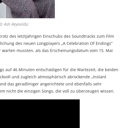
 © Ash Reynolds)
r trotz des letztjährigen Einschubs des Soundtracks zum Film
tlichung des neuen Longplayers „A Celebration Of Endings“
r warten mussten, als das Erscheinungsdatum vom 15. Mai
ngs auf 46 Minuten entschädigen für die Wartezeit, die beiden
uckvoll und zugleich atmosphärisch abrockende „Instant
nd das geradliniger angerichtete und ebenfalls sehr
em nicht die einzigen Songs, die voll zu überzeugen wissen.