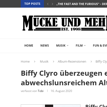
„THE FAST AND THE FURIOUS“ – DE
TOP POSTS
„SALZ UND WASSER – MIT DER LEG
„PALÄSTINA 36“ – DAS HISTORIEN-D
„GELIEBTER SPINNER“ – JOHN SCH
HOME
NEWS
MUSIK
FILM
FUN & EV
Home
Musik
Album-Rezensionen
Biffy C
Biffy Clyro überzeugen 
abwechslunsreichem Al
verfasst von
Tobi
16. August 2020
Biffy Cl