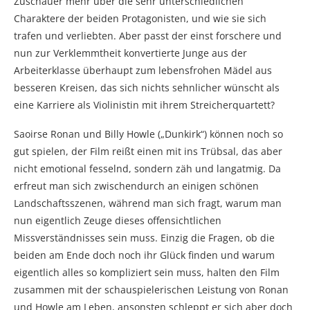
Zuschauer mehr über die sehr unterschiedlichen
Charaktere der beiden Protagonisten, und wie sie sich
trafen und verliebten. Aber passt der einst forschere und
nun zur Verklemmtheit konvertierte Junge aus der
Arbeiterklasse überhaupt zum lebensfrohen Mädel aus
besseren Kreisen, das sich nichts sehnlicher wünscht als
eine Karriere als Violinistin mit ihrem Streicherquartett?
Saoirse Ronan und Billy Howle („Dunkirk“) können noch so
gut spielen, der Film reißt einen mit ins Trübsal, das aber
nicht emotional fesselnd, sondern zäh und langatmig. Da
erfreut man sich zwischendurch an einigen schönen
Landschaftsszenen, während man sich fragt, warum man
nun eigentlich Zeuge dieses offensichtlichen
Missverständnisses sein muss. Einzig die Fragen, ob die
beiden am Ende doch noch ihr Glück finden und warum
eigentlich alles so kompliziert sein muss, halten den Film
zusammen mit der schauspielerischen Leistung von Ronan
und Howle am Leben, ansonsten schleppt er sich aber doch