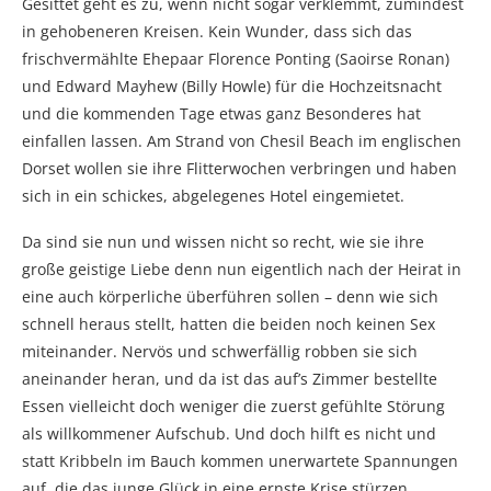
Gesittet geht es zu, wenn nicht sogar verklemmt, zumindest
in gehobeneren Kreisen. Kein Wunder, dass sich das
frischvermählte Ehepaar Florence Ponting (Saoirse Ronan)
und Edward Mayhew (Billy Howle) für die Hochzeitsnacht
und die kommenden Tage etwas ganz Besonderes hat
einfallen lassen. Am Strand von Chesil Beach im englischen
Dorset wollen sie ihre Flitterwochen verbringen und haben
sich in ein schickes, abgelegenes Hotel eingemietet.
Da sind sie nun und wissen nicht so recht, wie sie ihre
große geistige Liebe denn nun eigentlich nach der Heirat in
eine auch körperliche überführen sollen – denn wie sich
schnell heraus stellt, hatten die beiden noch keinen Sex
miteinander. Nervös und schwerfällig robben sie sich
aneinander heran, und da ist das auf’s Zimmer bestellte
Essen vielleicht doch weniger die zuerst gefühlte Störung
als willkommener Aufschub. Und doch hilft es nicht und
statt Kribbeln im Bauch kommen unerwartete Spannungen
auf, die das junge Glück in eine ernste Krise stürzen.