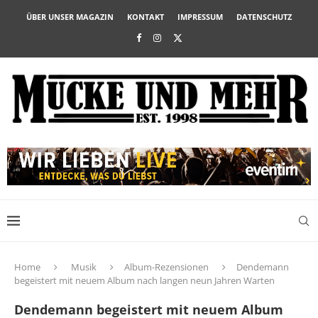
ÜBER UNSER MAGAZIN
KONTAKT
IMPRESSUM
DATENSCHUTZ
Home
Musik
Album-Rezensionen
Dendemann
begeistert mit neuem Album nach langen neun Jahren Warten
Dendemann begeistert mit neuem Album