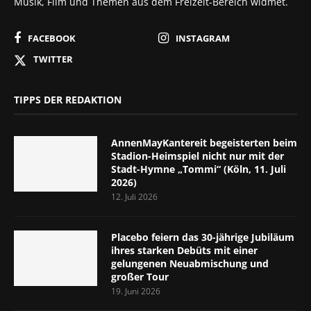
Musik, Film und Themen aus dem Freizeit-Bereich widmet.
FACEBOOK
INSTAGRAM
TWITTER
TIPPS DER REDAKTION
AnnenMayKantereit begeisterten beim
Stadion-Heimspiel nicht nur mit der
Stadt-Hymne „Tommi“ (Köln, 11. Juli
2026)
12. Juli 2026
Placebo feiern das 30-jährige Jubiläum
ihres starken Debüts mit einer
gelungenen Neuabmischung und
großer Tour
19. Juni 2026