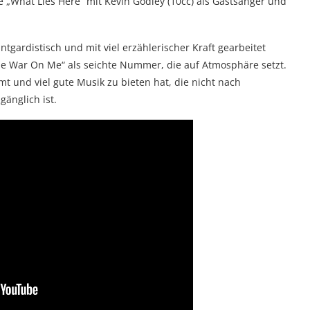
e „What Lies Here“ mit Kevin Godley (10cc) als Gastsänger und
antgardistisch und mit viel erzählerischer Kraft gearbeitet
The War On Me“ als seichte Nummer, die auf Atmosphäre setzt.
 und viel gute Musik zu bieten hat, die nicht nach
gänglich ist.