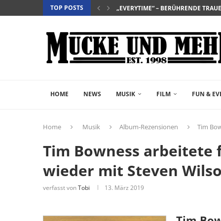
TOP POSTS
„EVERYTIME“ – BERÜHRENDE TRA
„NIGHTBORN“ – WENN MUTTERSEI
“DER TEUFEL TRÄGT PRADA 2” – DIE 
„INSIDIOUS: OUT OF THE FURTHER“ 
„THE FAST AND THE FURIOUS“ – DE
„SALZ UND WASSER – MIT DER LEG
„PALÄSTINA 36“ – DAS HISTORIEN-D
„GELIEBTER SPINNER“ – JOHN SCH
HOME
NEWS
MUSIK
FILM
FUN & EV
Home
Musik
Album-Rezensionen
Tim Bow
Tim Bowness arbeitete f
wieder mit Steven Wils
verfasst von
Tobi
13. März 2019
Tim Bo