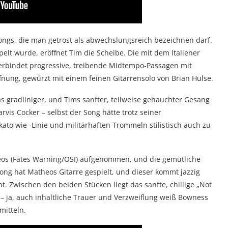
ongs, die man getrost als abwechslungsreich bezeichnen darf.
pelt wurde, eröffnet Tim die Scheibe. Die mit dem Italiener
bindet progressive, treibende Midtempo-Passagen mit
fnung, gewürzt mit einem feinen Gitarrensolo von Brian Hulse.
s gradliniger, und Tims sanfter, teilweise gehauchter Gesang
rvis Cocker – selbst der Song hätte trotz seiner
to wie -Linie und militärhaften Trommeln stilistisch auch zu
eos (Fates Warning/OSI) aufgenommen, und die gemütliche
ong hat Matheos Gitarre gespielt, und dieser kommt jazzig
. Zwischen den beiden Stücken liegt das sanfte, chillige „Not
 ja, auch inhaltliche Trauer und Verzweiflung weiß Bowness
mitteln.