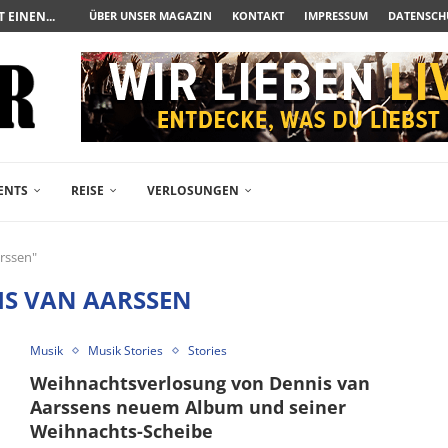
UERAUFARBEITUNG DER BESONDEREN ART
ÜBER UNSER MAGAZIN
KONTAKT
IMPRESSUM
DATENSCH
N ZUM ALBTRAUM WIRD
SPÄTE...
– FREIKARTEN- UND...
R ACTION-BLOCKBUSTER...
ENDÄREN POLARSTERN...
RAMA JETZT AUF DVD...
LESINGERS ROMCOM AUS 1963...
ENTS
REISE
VERLOSUNGEN
arssen"
IS VAN AARSSEN
Musik
Musik Stories
Stories
Weihnachtsverlosung von Dennis van
Aarssens neuem Album und seiner
Weihnachts-Scheibe