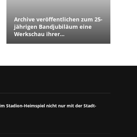
Archive veröffentlichen zum 25-
Placeb
Placebo
Distur
jährigen Bandjubiläum eine
The Cu
Jubilä
besten
The We
Annive
Tears 
Iggy P
Werkschau ihrer...
ersten
Debüts.
Box...
starke
großart
starkes
Mitschn
m Stadion-Heimspiel nicht nur mit der Stadt-