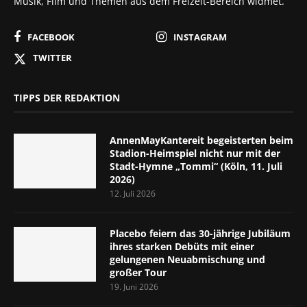
Musik, Film und Themen aus dem Freizeit-Bereich widmet.
FACEBOOK
INSTAGRAM
TWITTER
TIPPS DER REDAKTION
AnnenMayKantereit begeisterten beim
Stadion-Heimspiel nicht nur mit der
Stadt-Hymne „Tommi“ (Köln, 11. Juli
2026)
12. Juli 2026
Placebo feiern das 30-jährige Jubiläum
ihres starken Debüts mit einer
gelungenen Neuabmischung und
großer Tour
19. Juni 2026