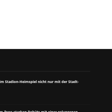
5. August 2026
4. August 2026
m Stadion-Heimspiel nicht nur mit der Stadt-
äum ihres starken Debüts mit einer gelungenen