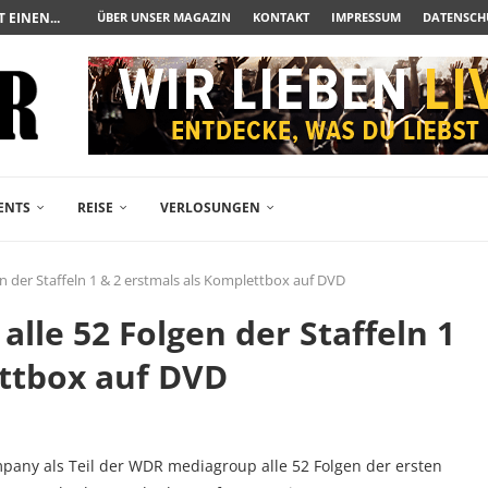
UERAUFARBEITUNG DER BESONDEREN ART
ÜBER UNSER MAGAZIN
KONTAKT
IMPRESSUM
DATENSCH
N ZUM ALBTRAUM WIRD
SPÄTE...
– FREIKARTEN- UND...
R ACTION-BLOCKBUSTER...
ENDÄREN POLARSTERN...
RAMA JETZT AUF DVD...
LESINGERS ROMCOM AUS 1963...
ENTS
REISE
VERLOSUNGEN
en der Staffeln 1 & 2 erstmals als Komplettbox auf DVD
alle 52 Folgen der Staffeln 1
ettbox auf DVD
pany als Teil der WDR mediagroup alle 52 Folgen der ersten