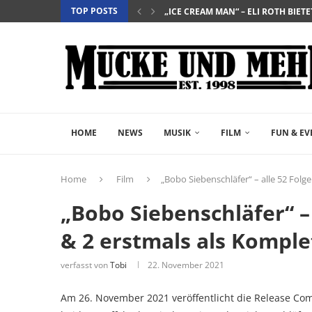
TOP POSTS
„EVERYTIME“ – BERÜHRENDE TRA
„NIGHTBORN“ – WENN MUTTERSEI
“DER TEUFEL TRÄGT PRADA 2” – DIE 
„INSIDIOUS: OUT OF THE FURTHER“ 
„THE FAST AND THE FURIOUS“ – DE
„SALZ UND WASSER – MIT DER LEG
„PALÄSTINA 36“ – DAS HISTORIEN-D
„GELIEBTER SPINNER“ – JOHN SCH
HOME
NEWS
MUSIK
FILM
FUN & EV
Home
Film
„Bobo Siebenschläfer“ – alle 52 Folg
„Bobo Siebenschläfer“ – 
& 2 erstmals als Kompl
verfasst von
Tobi
22. November 2021
Am 26. November 2021 veröffentlicht die Release Com