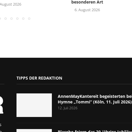
besonderen Art
 August 2026
6. August 2026
TIPPS DER REDAKTION
AnnenMayKantereit begeisterten bei
Hymne „Tommi“ (Köln, 11. Juli 2026)
12. Juli 2026
s
h
Placebo feiern das 30-jährige Jubil