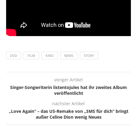
DVD
FILM
KINO
NEWS
STORY
voriger Artikel
Singer-Songwriterin listentojules hat ihr zweites Album
veröffentlicht
nächster Artikel
„Love Again“ – das US-Remake von „SMS für dich“ bringt
außer Celine Dion wenig Neues