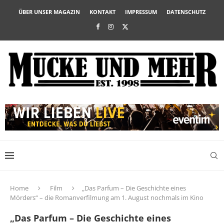
ÜBER UNSER MAGAZIN
KONTAKT
IMPRESSUM
DATENSCHUTZ
Home
Film
„Das Parfum – Die Geschichte eines
Mörders“ – die Romanverfilmung am 1. August nochmals im Kino
„Das Parfum – Die Geschichte eines