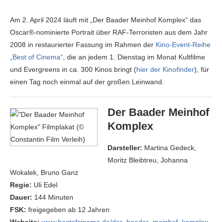
Am 2. April 2024 läuft mit „Der Baader Meinhof Komplex“ das
Oscar®-nominierte Portrait über RAF-Terroristen aus dem Jahr
2008 in restaurierter Fassung im Rahmen der
Kino-Event-Reihe
„Best of Cinema“
, die an jedem 1. Dienstag im Monat Kultfilme
und Evergreens in ca. 300 Kinos bringt (
hier der Kinofinder
), für
einen Tag noch einmal auf der großen Leinwand.
Der Baader Meinhof
Komplex
Darsteller:
Martina Gedeck,
Moritz Bleibtreu, Johanna
Wokalek, Bruno Ganz
Regie:
Uli Edel
Dauer:
144 Minuten
FSK:
freigegeben ab 12 Jahren
Website:
www.bestofcinema.de/der_baader_meinhof_komplex