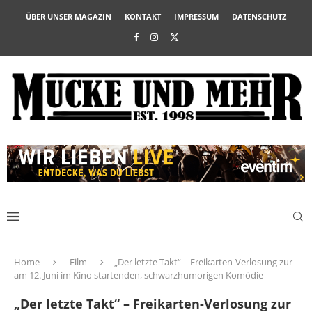
ÜBER UNSER MAGAZIN
KONTAKT
IMPRESSUM
DATENSCHUTZ
Home
Film
„Der letzte Takt“ – Freikarten-Verlosung zur
am 12. Juni im Kino startenden, schwarzhumorigen Komödie
„Der letzte Takt“ – Freikarten-Verlosung zur