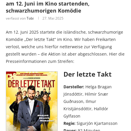
am 12. Juni im Kino startenden,
schwarzhumorigen Komödie
verfasst von
Tobi
27. Mai 2025
Am 12. Juni 2025 startete die isländische, schwarzhumorige
Komödie „Der letzte Takt“ im Kino. Wir haben Freikarten
verlost, welche uns hierfür netterweise zur Verfügung
gestellt wurden – die Aktion ist aber abgeschlossen. Hier die
Presseinformationen zum Streifen:
Der letzte Takt
Darsteller:
Helga Bragan
Jónsdóttir, Hilmir Snær
Guðnason, Ilmur
Kristjánsdóttir, Halldór
Gylfason
Regie:
Sigurjón Kjartansson
Dauer:
92 Minuten