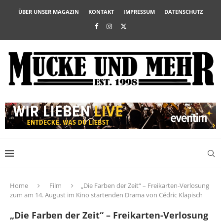
ÜBER UNSER MAGAZIN
KONTAKT
IMPRESSUM
DATENSCHUTZ
Home
Film
„Die Farben der Zeit“ – Freikarten-Verlosung
zum am 14. August im Kino startenden Drama von Cédric Klapisch
„Die Farben der Zeit“ – Freikarten-Verlosung