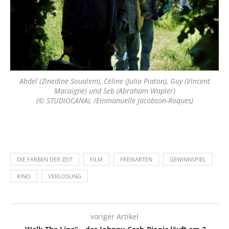
Abdel (Zinedine Soualem), Céline (Julia Piaton), Guy (Vincent
Macaigne) und Seb (Abraham Wapler)
(© STUDIOCANAL /Emmanuelle Jacobson-Roques)
DIE FARBEN DER ZEIT
FILM
FREIKARTEN
GEWINNSPIEL
KINO
VERLOSUNG
voriger Artikel