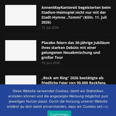
AnnenMayKantereit begeisterten beim
Stadion-Heimspiel nicht nur mit der
Stadt-Hymne „Tommi“ (Köln, 11. Juli
2026)
12. Juli 2026
Placebo feiern das 30-jährige Jubiläum
ihres starken Debüts mit einer
gelungenen Neuabmischung und
großer Tour
19. Juni 2026
„Rock am Ring“ 2026 bestätigte als
friedliche Feier von 90.000 Rockfans,
dass das Konzept passt (Nürburgring,
Diese Website verwendet Cookies, damit wir Statistiken
5.-7. Juni 2026)
erstellen können und die angezeigte Werbung möglichst zum
8. Juni 2026
jeweiligen Nutzer passt. Durch die Nutzung unserer Website
erklärst du dich damit einverstanden, dass wir Cookies setzen.
Zustimmen