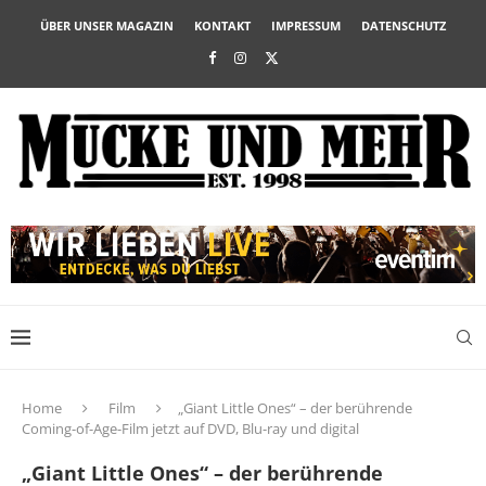
ÜBER UNSER MAGAZIN
KONTAKT
IMPRESSUM
DATENSCHUTZ
Home
Film
„Giant Little Ones“ – der berührende
Coming-of-Age-Film jetzt auf DVD, Blu-ray und digital
„Giant Little Ones“ – der berührende