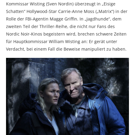
Kommissar Wisting (Sven Nordin) überzeugt in „Eisige
Schatten“ Hollywood-Star Carrie-Anne Moss („Matrix“) in der
Rolle der FBI-Agentin Magge Griffin. In „Jagdhunde“, dem
zweiten Teil der Thriller-Reihe, die nicht nur Fans des
Nordic Noir-Kinos begeistern wird, brechen schwere Zeiten
für Hauptkommissar William Wisting an: Er gerät unter
Verdacht, bei einem Fall die Beweise manipuliert zu haben.