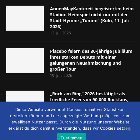
AnnenMayKantereit begeisterten beim
Stadion-Heimspiel nicht nur mit der
Stadt-Hymne „Tommi“ (Köln, 11. Juli
2026)
12. Juli 2026
Placebo feiern das 30-jährige Jubiläum
ihres starken Debüts mit einer
gelungenen Neuabmischung und
großer Tour
19. Juni 2026
„Rock am Ring“ 2026 bestätigte als
friedliche Feier von 90.000 Rockfans,
dass das Konzept passt (Nürburgring,
Diese Website verwendet Cookies, damit wir Statistiken
5.-7. Juni 2026)
erstellen können und die angezeigte Werbung möglichst zum
8. Juni 2026
jeweiligen Nutzer passt. Durch die Nutzung unserer Website
erklärst du dich damit einverstanden, dass wir Cookies setzen.
Zustimmen