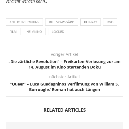
verdient werden kann.)
ANTHONY HOPKINS
BILL SKARSGÅRD
BLU-RAY
DVD
FILM
HEIMKINO
LOCKED
voriger Artikel
„Die zärtliche Revolution“ – Freikarten-Verlosung zur am
14. August im Kino startenden Doku
nächster Artikel
“Queer” – Luca Guadagninos Verfilmung von William S.
Burroughs’ Roman hat auch Längen
RELATED ARTICLES