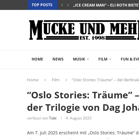
TOP POSTS
„EVERYTIME“ – BERÜHRENDE TRA
„NIGHTBORN“ – WENN MUTTERSEI
“DER TEUFEL TRÄGT PRADA 2” – DIE 
„INSIDIOUS: OUT OF THE FURTHER“ 
„THE FAST AND THE FURIOUS“ – DE
„SALZ UND WASSER – MIT DER LEG
„PALÄSTINA 36“ – DAS HISTORIEN-D
„GELIEBTER SPINNER“ – JOHN SCH
HOME
NEWS
MUSIK
FILM
FUN & EV
Home
Film
“Oslo Stories: Träume” – der Berlina
“Oslo Stories: Träume” –
der Trilogie von Dag Jo
verfasst von
Tobi
4. August 2025
Am 7. Juli 2025 erscheint mit „Oslo Stories: Träume“ 