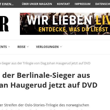
UERAUFARBEITUNG DER BESONDEREN ART
ÜBER UNSER MAGAZIN
KONTAKT
IMPRESSUM
DATENSCH
N ZUM ALBTRAUM WIRD
SPÄTE...
– FREIKARTEN- UND...
R ACTION-BLOCKBUSTER...
ENDÄREN POLARSTERN...
RAMA JETZT AUF DVD...
LESINGERS ROMCOM AUS 1963...
ENTS
REISE
VERLOSUNGEN
le-Sieger aus der Trilogie von Dag Johan Haugerud jetzt auf DVD
 der Berlinale-Sieger aus
han Haugerud jetzt auf DVD
der Streifen der Oslo-Stories-Trilogie des norwegischen