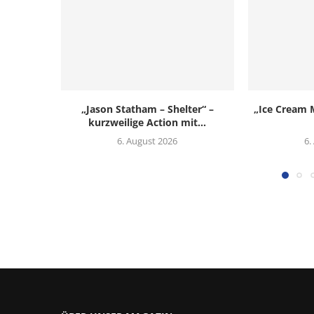
„Jason Statham – Shelter“ –
„Ice Cream M
kurzweilige Action mit...
6. August 2026
6.