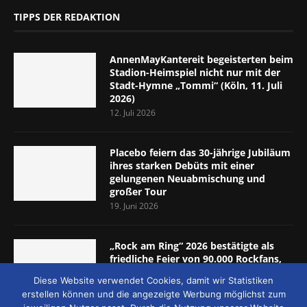
TIPPS DER REDAKTION
AnnenMayKantereit begeisterten beim
Stadion-Heimspiel nicht nur mit der
Stadt-Hymne „Tommi“ (Köln, 11. Juli
2026)
12. Juli 2026
Placebo feiern das 30-jährige Jubiläum
ihres starken Debüts mit einer
gelungenen Neuabmischung und
großer Tour
19. Juni 2026
„Rock am Ring“ 2026 bestätigte als
friedliche Feier von 90.000 Rockfans,
dass das Konzept passt (Nürburgring,
Diese Website verwendet Cookies, damit wir Statistiken
5.-7. Juni 2026)
erstellen können und die angezeigte Werbung möglichst zum
8. Juni 2026