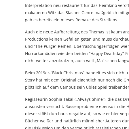
Interpretation neu restauriert für das Heimkino veröffe
makaberen Witz das Slasher-Genre maßgeblich mit ge
gab es bereits ein mieses Remake des Streifens.
Auch die neue Aufbereitung des Themas ist kaum a
Productions keinen Gefallen getan und muss durchaus
und “The Purge”-Reihen, Überraschungserfolgen wie “
Horrorkomödien wie den beiden “Happy Deathday”-Fi
nicht weiter anzukratzen, auch weil „Ma“ schon langw
Beim 2019er-“Black Christmas” handelt es sich nicht
Story hat mit dem Original eigentlich nur noch die 
plötzlich auf dem Campus sein übles Spiel treibend
Regisseurin Sophia Takal („Always Shine“), die das 
ansonsten versucht, Rassenprobleme ebenso in die 
dieser stößt durchaus negativ auf, so wie er hier verp
Bücher weißer und natürlich männlicher Autoren du
die Diskussion um den vermeintlich rassistischen Un