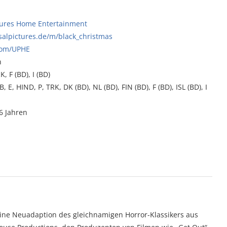
ctures Home Entertainment
salpictures.de/m/black_christmas
com/UPHE
n
, F (BD), I (BD)
 E, HIND, P, TRK, DK (BD), NL (BD), FIN (BD), F (BD), ISL (BD), I
6 Jahren
eine Neuadaption des gleichnamigen Horror-Klassikers aus