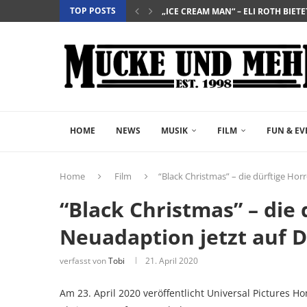
TOP POSTS
„EVERYTIME“ – BERÜHRENDE TRA
„NIGHTBORN“ – WENN MUTTERSEI
“DER TEUFEL TRÄGT PRADA 2” – DIE 
„INSIDIOUS: OUT OF THE FURTHER“ 
„THE FAST AND THE FURIOUS“ – DE
„SALZ UND WASSER – MIT DER LEG
„PALÄSTINA 36“ – DAS HISTORIEN-D
„GELIEBTER SPINNER“ – JOHN SCH
HOME
NEWS
MUSIK
FILM
FUN & EV
Home
Film
“Black Christmas” – die dürftige Hor
“Black Christmas” – die 
Neuadaption jetzt auf 
verfasst von
Tobi
21. April 2020
Am 23. April 2020 veröffentlicht Universal Pictures 