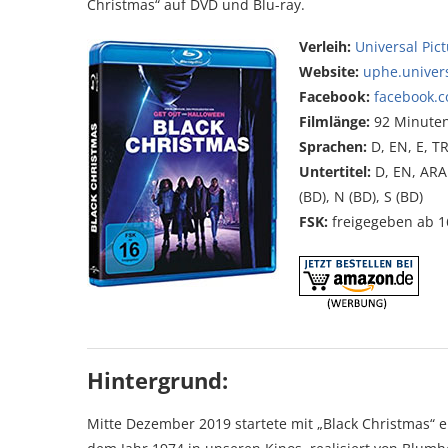
Christmas“ auf DVD und Blu-ray.
Verleih:
Universal Pi
Website:
uphe.univer
Facebook:
facebook.
Filmlänge:
92 Minute
Sprachen:
D, EN, E, TRK
Untertitel:
D, EN, ARAB,
(BD), N (BD), S (BD)
FSK:
freigegeben ab 1
Hintergrund:
Mitte Dezember 2019 startete mit „Black Christmas“ 