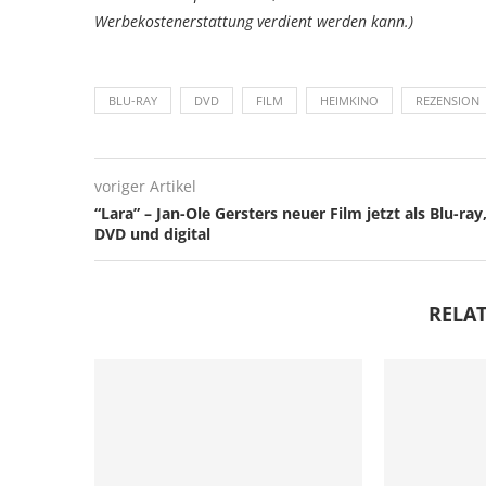
Werbekostenerstattung verdient werden kann.)
BLU-RAY
DVD
FILM
HEIMKINO
REZENSION
voriger Artikel
“Lara” – Jan-Ole Gersters neuer Film jetzt als Blu-ray
DVD und digital
RELAT