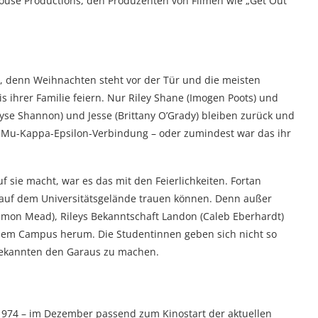
house Productions, den Produzenten von Filmen wie „Get Out“
, denn Weihnachten steht vor der Tür und die meisten
 ihrer Familie feiern. Nur Riley Shane (Imogen Poots) und
eyse Shannon) und Jesse (Brittany O’Grady) bleiben zurück und
 Mu-Kappa-Epsilon-Verbindung – oder zumindest war das ihr
uf sie macht, war es das mit den Feierlichkeiten. Fortan
uf dem Universitätsgelände trauen können. Denn außer
imon Mead), Rileys Bekanntschaft Landon (Caleb Eberhardt)
 dem Campus herum. Die Studentinnen geben sich nicht so
bekannten den Garaus zu machen.
 1974 – im Dezember passend zum Kinostart der aktuellen