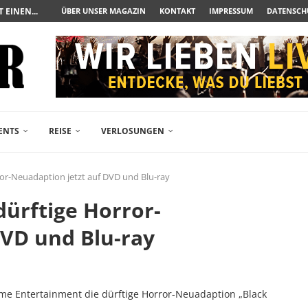
UERAUFARBEITUNG DER BESONDEREN ART
ÜBER UNSER MAGAZIN
KONTAKT
IMPRESSUM
DATENSCH
N ZUM ALBTRAUM WIRD
SPÄTE...
– FREIKARTEN- UND...
R ACTION-BLOCKBUSTER...
ENDÄREN POLARSTERN...
RAMA JETZT AUF DVD...
LESINGERS ROMCOM AUS 1963...
ENTS
REISE
VERLOSUNGEN
ror-Neuadaption jetzt auf DVD und Blu-ray
dürftige Horror-
DVD und Blu-ray
Home Entertainment die dürftige Horror-Neuadaption „Black