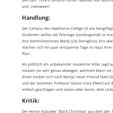
dem Jahr 1974 in unseren Kinos, realisiert von Blum
und „Halloween“.
Handlung:
Der Campus des Hawthorne College ist wie leergefegt
Studenten wollen die Feiertage standesgemäß im Kreis
ihre Kommilitoninnen Marty (Lily Donoghue), Kris (Al
machen sich ein paar entspannte Tage im Haus ihrer
Plan.
Als plötzlich ein unbekannter maskierter Killer Jagd a
müssen sie sehr genau abwägen, welchem Mann sie a
ihnen treiben sich noch Martys neuer Freund Nate (S
und der Dozenten Professor Gelson (Cary Elwes) auf
einfach geschlagen und setzen alles daran, dem Un
Kritik:
Der Horror-Klassiker “Black Christmas” aus dem Jahr