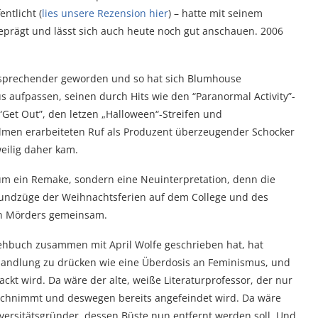
ntlicht (
lies unsere Rezension hier
) – hatte mit seinem
prägt und lässt sich auch heute noch gut anschauen. 2006
nsprechender geworden und so hat sich Blumhouse
 aufpassen, seinen durch Hits wie den “Paranormal Activity”-
Get Out”, den letzen „Halloween“-Streifen und
lmen erarbeiteten Ruf als Produzent überzeugender Schocker
eilig daher kam.
 um ein Remake, sondern eine Neuinterpretation, denn die
Grundzüge der Weihnachtsferien auf dem College und des
en Mörders gemeinsam.
Drehbuch zusammen mit April Wolfe geschrieben hat, hat
Handlung zu drücken wie eine Überdosis an Feminismus, und
ackt wird. Da wäre der alte, weiße Literaturprofessor, der nur
rchnimmt und deswegen bereits angefeindet wird. Da wäre
iversitätsgründer, dessen Büste nun entfernt werden soll. Und