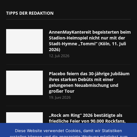
TIPPS DER REDAKTION
AnnenMayKantereit begeisterten beim
Stadion-Heimspiel nicht nur mit der
Stadt-Hymne „Tommi“ (Köln, 11. Juli
2026)
12. Juli 2026
Placebo feiern das 30-jährige Jubiläum
ihres starken Debüts mit einer
gelungenen Neuabmischung und
großer Tour
19. Juni 2026
„Rock am Ring“ 2026 bestätigte als
friedliche Feier von 90.000 Rockfans,
dass das Konzept passt (Nürburgring,
Diese Website verwendet Cookies, damit wir Statistiken
5.-7. Juni 2026)
erstellen können und die angezeigte Werbung möglichst zum