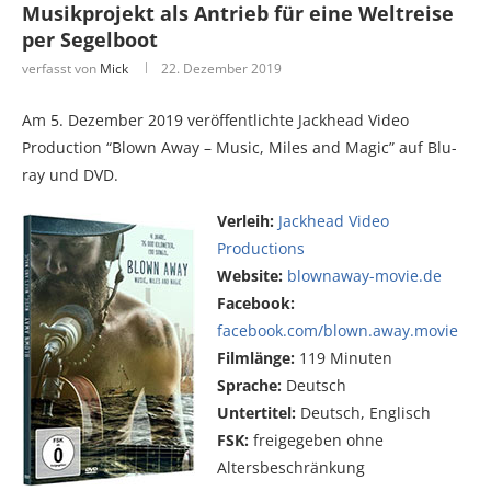
Musikprojekt als Antrieb für eine Weltreise
per Segelboot
verfasst von
Mick
22. Dezember 2019
Am 5. Dezember 2019 veröffentlichte Jackhead Video
Production “Blown Away – Music, Miles and Magic” auf Blu-
ray und DVD.
Verleih:
Jackhead Video
Productions
Website:
blownaway-movie.de
Facebook:
facebook.com/blown.away.movie
Filmlänge:
119 Minuten
Sprache:
Deutsch
Untertitel:
Deutsch, Englisch
FSK:
freigegeben ohne
Altersbeschränkung