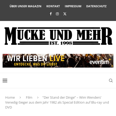
ÜBER UNSER MAGAZIN
KONTAKT
IMPRESSUM
DATENSCHUTZ
Home
Film
“Der Stand der Dinge” – Wim Wenders‘
Venedig-Sieger aus dem Jahr 1982 als Special Edition auf Blu-ray und
DVD