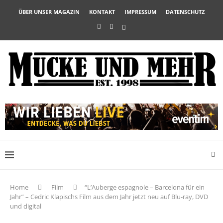
ÜBER UNSER MAGAZIN
KONTAKT
IMPRESSUM
DATENSCHUTZ
Home
Film
“L’Auberge espagnole – Barcelona für ein
Jahr” – Cedric Klapischs Film aus dem Jahr jetzt neu auf Blu-ray, DVD
und digital