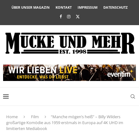
ÜBER UNSER MAGAZIN
KONTAKT
IMPRESSUM
DATENSCHUTZ
Home
Film
“Manche mögen’s heiß” – Billy Wilders
großartige Komödie aus 1959 erstmals in Europa auf 4K UHD im
limitierten Mediabook