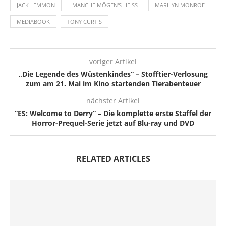
JACK LEMMON
MANCHE MÖGEN'S HEISS
MARILYN MONROE
MEDIABOOK
TONY CURTIS
voriger Artikel
„Die Legende des Wüstenkindes“ – Stofftier-Verlosung
zum am 21. Mai im Kino startenden Tierabenteuer
nächster Artikel
“ES: Welcome to Derry“ – Die komplette erste Staffel der
Horror-Prequel-Serie jetzt auf Blu-ray und DVD
RELATED ARTICLES