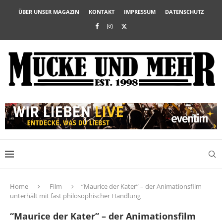
ÜBER UNSER MAGAZIN
KONTAKT
IMPRESSUM
DATENSCHUTZ
Home
Film
“Maurice der Kater” – der Animationsfilm
unterhält mit fast philosophischer Handlung
“Maurice der Kater” – der Animationsfilm