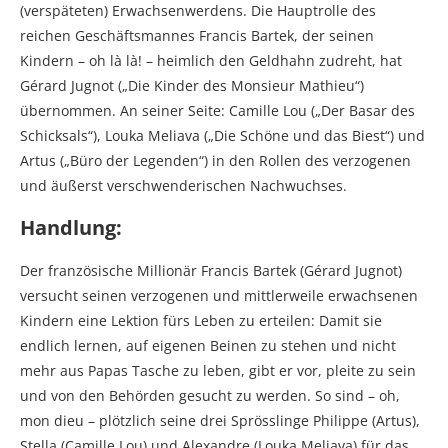
(verspäteten) Erwachsenwerdens. Die Hauptrolle des
reichen Geschäftsmannes Francis Bartek, der seinen
Kindern – oh là là! – heimlich den Geldhahn zudreht, hat
Gérard Jugnot („Die Kinder des Monsieur Mathieu“)
übernommen. An seiner Seite: Camille Lou („Der Basar des
Schicksals“), Louka Meliava („Die Schöne und das Biest“) und
Artus („Büro der Legenden“) in den Rollen des verzogenen
und äußerst verschwenderischen Nachwuchses.
Handlung:
Der französische Millionär Francis Bartek (Gérard Jugnot)
versucht seinen verzogenen und mittlerweile erwachsenen
Kindern eine Lektion fürs Leben zu erteilen: Damit sie
endlich lernen, auf eigenen Beinen zu stehen und nicht
mehr aus Papas Tasche zu leben, gibt er vor, pleite zu sein
und von den Behörden gesucht zu werden. So sind – oh,
mon dieu – plötzlich seine drei Sprösslinge Philippe (Artus),
Stella (Camille Lou) und Alexandre (Louka Meliava) für das