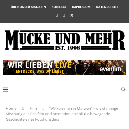
ÜBER UNSER MAGAZIN
KONTAKT
IMPRESSUM
DATENSCHUTZ
Home
Film
“Willkommen in Marwen” – die stimmige
Mischung aus Realfilm und Animation erzählt die bewegende
Geschichte eines Fotokünstlers