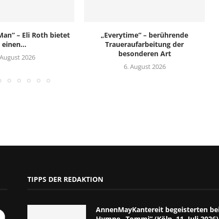
an“ – Eli Roth bietet
„Everytime“ – berührende
einen...
Traueraufarbeitung der
besonderen Art
 August 2026
6. August 2026
TIPPS DER REDAKTION
AnnenMayKantereit begeisterten bei
Hymne „Tommi“ (Köln, 11. Juli 2026)