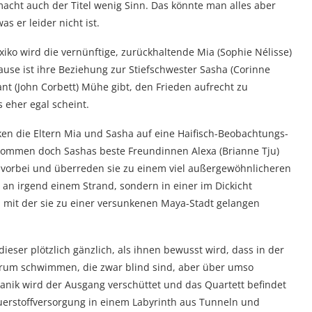
macht auch der Titel wenig Sinn. Das könnte man alles aber
s er leider nicht ist.
ko wird die vernünftige, zurückhaltende Mia (Sophie Nélisse)
ause ist ihre Beziehung zur Stiefschwester Sasha (Corinne
ant (John Corbett) Mühe gibt, den Frieden aufrecht zu
s eher egal scheint.
icken die Eltern Mia und Sasha auf eine Haifisch-Beobachtungs-
, kommen doch Sashas beste Freundinnen Alexa (Brianne Tju)
le vorbei und überreden sie zu einem viel außergewöhnlicheren
an irgend einem Strand, sondern in einer im Dickicht
, mit der sie zu einer versunkenen Maya-Stadt gelangen
eser plötzlich gänzlich, als ihnen bewusst wird, dass in der
erum schwimmen, die zwar blind sind, aber über umso
Panik wird der Ausgang verschüttet und das Quartett befindet
erstoffversorgung in einem Labyrinth aus Tunneln und