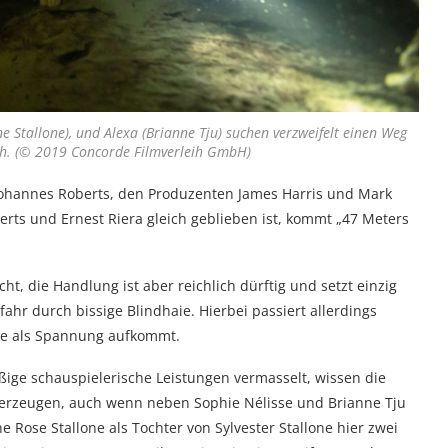
ine Stallone), und Alexa (Brianne Tju) suchen verzweifelt einen Weg
h. (© 2019 Concorde Filmverleih GmbH)
Johannes Roberts, den Produzenten James Harris und Mark
ts und Ernest Riera gleich geblieben ist, kommt „47 Meters
t, die Handlung ist aber reichlich dürftig und setzt einzig
hr durch bissige Blindhaie. Hierbei passiert allerdings
ile als Spannung aufkommt.
ige schauspielerische Leistungen vermasselt, wissen die
erzeugen, auch wenn neben Sophie Nélisse und Brianne Tju
e Rose Stallone als Tochter von Sylvester Stallone hier zwei