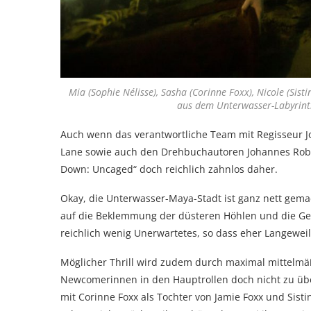
Mia (Sophie Nélisse), Sasha (Corinne Foxx), Nicole (Sist
aus dem Unterwasser-Labyrint
Auch wenn das verantwortliche Team mit Regisseur 
Lane sowie auch den Drehbuchautoren Johannes Rober
Down: Uncaged“ doch reichlich zahnlos daher.
Okay, die Unterwasser-Maya-Stadt ist ganz nett gemach
auf die Beklemmung der düsteren Höhlen und die Gefa
reichlich wenig Unerwartetes, so dass eher Langewe
Möglicher Thrill wird zudem durch maximal mittelmäß
Newcomerinnen in den Hauptrollen doch nicht zu üb
mit Corinne Foxx als Tochter von Jamie Foxx und Sistin