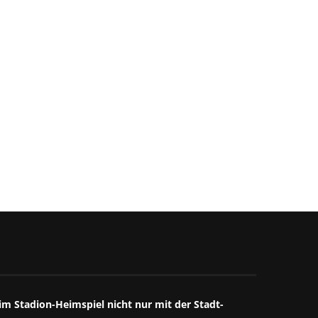
„Nightborn“ – wenn Muttersein
“Der Teufel trägt Prada 2”
zum Albtraum wird
späte...
5. August 2026
4. August 2026
m Stadion-Heimspiel nicht nur mit der Stadt-