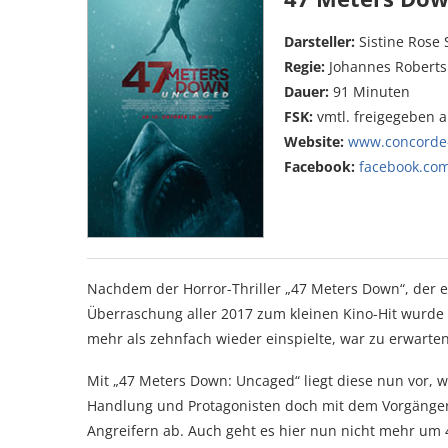
Darsteller:
Sistine Rose 
Regie:
Johannes Roberts
Dauer:
91 Minuten
FSK:
vmtl. freigegeben 
Website:
www.concorde
Facebook:
facebook.co
Nachdem der Horror-Thriller „47 Meters Down“, der ei
Überraschung aller 2017 zum kleinen Kino-Hit wurde 
mehr als zehnfach wieder einspielte, war zu erwart
Mit „47 Meters Down: Uncaged“ liegt diese nun vor, wob
Handlung und Protagonisten doch mit dem Vorgänger r
Angreifern ab. Auch geht es hier nun nicht mehr um 