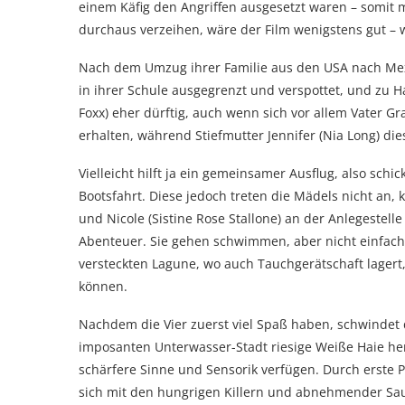
einem Käfig den Angriffen ausgesetzt waren – somit 
durchaus verzeihen, wäre der Film wenigstens gut – wa
Nach dem Umzug ihrer Familie aus den USA nach Mexi
in ihrer Schule ausgegrenzt und verspottet, und zu H
Foxx) eher dürftig, auch wenn sich vor allem Vater Gr
erhalten, während Stiefmutter Jennifer (Nia Long) die
Vielleicht hilft ja ein gemeinsamer Ausflug, also sch
Bootsfahrt. Diese jedoch treten die Mädels nicht an
und Nicole (Sistine Rose Stallone) an der Anlegestel
Abenteuer. Sie gehen schwimmen, aber nicht einfach 
versteckten Lagune, wo auch Tauchgerätschaft lagert
können.
Nachdem die Vier zuerst viel Spaß haben, schwindet di
imposanten Unterwasser-Stadt riesige Weiße Haie h
schärfere Sinne und Sensorik verfügen. Durch erste 
sich mit den hungrigen Killern und abnehmender Sau