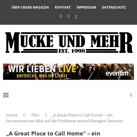
ÜBER UNSER MAGAZIN
KONTAKT
IMPRESSUM
DATENSCHUTZ
Home
Film
„A Great Place to Call Home“ – ein
herzenswarmer Blick auf die Probleme vernachlässigter Senioren
„A Great Place to Call Home“ – ein