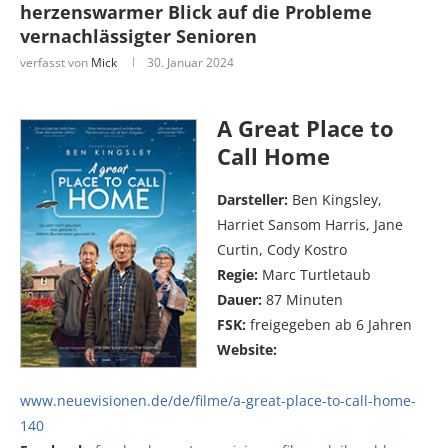
herzenswarmer Blick auf die Probleme
vernachlässigter Senioren
verfasst von
Mick
30. Januar 2024
A Great Place to
Call Home
Darsteller:
Ben Kingsley,
Harriet Sansom Harris, Jane
Curtin, Cody Kostro
Regie:
Marc Turtletaub
Dauer:
87 Minuten
FSK:
freigegeben ab 6 Jahren
Website:
www.neuevisionen.de/de/filme/a-great-place-to-call-home-
140