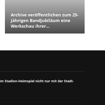
Archive veröffentlichen zum 25-
Placeb
Placebo
Distur
jährigen Bandjubiläum eine
The Cu
Jubilä
besten
The We
Annive
Tears 
Iggy P
Werkschau ihrer...
ersten
Debüts.
Box...
starke
großart
starkes
Mitschn
m Stadion-Heimspiel nicht nur mit der Stadt-