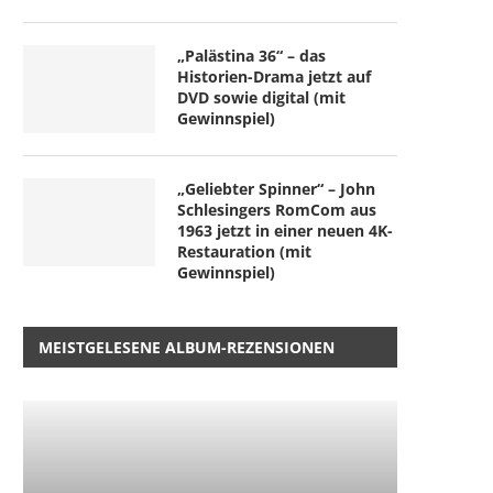
„Palästina 36“ – das
„Nightborn“ – wenn Muttersein
“Der Teufel trägt Prada 2”
Historien-Drama jetzt auf
zum Albtraum wird
späte...
DVD sowie digital (mit
5. August 2026
4. August 2026
Gewinnspiel)
„Geliebter Spinner“ – John
Schlesingers RomCom aus
1963 jetzt in einer neuen 4K-
Restauration (mit
Gewinnspiel)
MEISTGELESENE ALBUM-REZENSIONEN