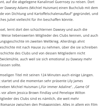
t, auf die abgelegene Kanalinsel Guernsey zu reisen. Dort
armer Dawsey Adams (Michiel Huisman) einen Buchclub mit dem
e von Dichtung und Kartoffelschalenauflauf“ gegründet, und
es Juliet vielleicht für ihn beschaffen könnte.
 Insel, lernt dort den schüchternen Dawsey und auch die
d Weise liebenswerten Mitglieder des Clubs kennen, und auch
gsgeschichte im zweiten Weltkrieg. Allerdings ahnt
e Geschichte mit nach Hause zu nehmen, über die sie schreiben
eschichte des Clubs und von dessen Mitgliedern nicht
er Zwickmühle, auch weil sie sich emotional zu Dawsey mehr
lassen sollte.
rmseligen Titel mit seinen 124 Minuten auch einige Längen.
nt startet und die momentan sehr präsente Lily James
 neben Michiel Huisman („Für immer Adaline“, „Game Of
s vor allem Jessica Brown Findlay und Penelope Wilton
itglieder des Clubs sind es nämlich, die weit mehr
Romanze zwischen den Protagonisten. Alles in allem ein Film