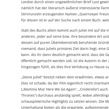
London durch einen ungewöhnlichen Brief Lust gewinn
nämlich hat der literarisch äußerst interessierte F
Stirnrunzeln erzeugenden Namen „Guernseyer Freund
für diesen ist er auf der Suche nach einem Buch, welch
Statt des Buchs allein kommt auch Juliet mit auf die
anderen, jeder auf seine bzw. ihre besondere Art un
dessen auf puren Überlebenstrieb beruhende Gründun
niemand, dass Juliets primäres Ziel darin liegt, ein
kann. Als ihr dann deutlich gemacht wird, dass die G
öffentlich gemacht werden soll, ist die Autorin in d
hingezogen fühlt, als dies ihre Verlobung zu Hause zu
„Deine Juliet“ besitzt neben dem erwähnten, etwas a
Dies ist schade, da der Film eigentlich recht charma
(„Mamma Mia! Here We Go Again“, „Cinderella“) auch
Thrones“) durchaus anständig spielt, wobei allerding
schauspielerische Highlights zu setzen wissen. Die M
Unterhaltung bieten als die erwartete, aufkommende 