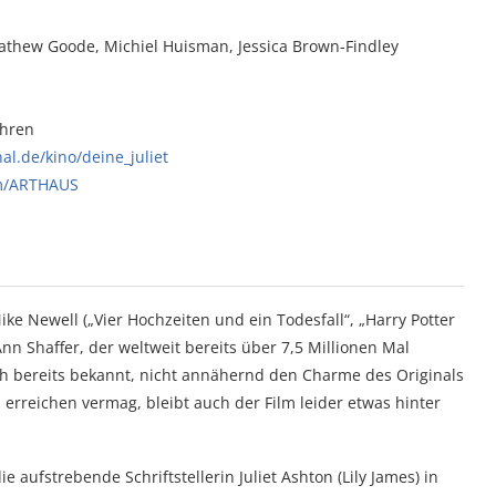
Mathew Goode, Michiel Huisman, Jessica Brown-Findley
ahren
l.de/kino/deine_juliet
m/ARTHAUS
Mike Newell („Vier Hochzeiten und ein Todesfall“, „Harry Potter
n Shaffer, der weltweit bereits über 7,5 Millionen Mal
uch bereits bekannt, nicht annähernd den Charme des Originals
u erreichen vermag, bleibt auch der Film leider etwas hinter
e aufstrebende Schriftstellerin Juliet Ashton (Lily James) in