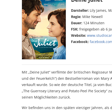
Darsteller:
Lily James, 
Regie:
Mike Newell
Dauer:
124 Minuten
FSK:
freigegeben ab 6 J
Website:
www.studiocana
Facebook:
facebook.co
Mit „Deine Juliet“ verfilmte der britischen Regisseur 
und der Feuerkelch“) den Bestsellerroman von Mary An
verkauft wurde. So wie der deutsche Titel, ja vom B
„The Guernsey Literary and Potato Peel Pie Society“ z
seinen Möglichkeiten zurück.
Wir befinden uns in den späten vierziger Jahren, als di