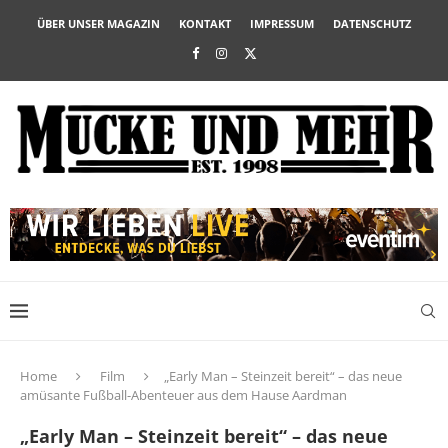
ÜBER UNSER MAGAZIN
KONTAKT
IMPRESSUM
DATENSCHUTZ
Home
Film
„Early Man – Steinzeit bereit“ – das neue
amüsante Fußball-Abenteuer aus dem Hause Aardman
„Early Man – Steinzeit bereit“ – das neue