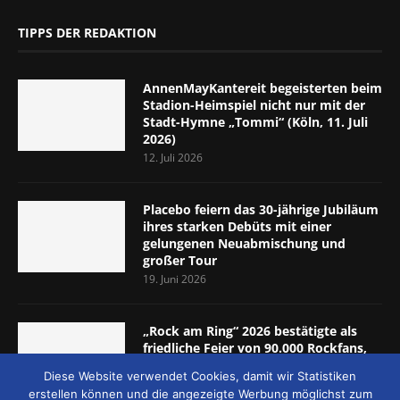
TIPPS DER REDAKTION
AnnenMayKantereit begeisterten beim
Stadion-Heimspiel nicht nur mit der
Stadt-Hymne „Tommi“ (Köln, 11. Juli
2026)
12. Juli 2026
Placebo feiern das 30-jährige Jubiläum
ihres starken Debüts mit einer
gelungenen Neuabmischung und
großer Tour
19. Juni 2026
„Rock am Ring“ 2026 bestätigte als
friedliche Feier von 90.000 Rockfans,
dass das Konzept passt (Nürburgring,
Diese Website verwendet Cookies, damit wir Statistiken
5.-7. Juni 2026)
erstellen können und die angezeigte Werbung möglichst zum