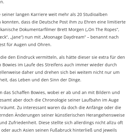
en.
 seiner langen Karriere weit mehr als 20 Studioalben
n konnten, dass die Deutsche Post ihm zu Ehren eine limitierte
kanische Dokumentarfilmer Brett Morgen („On The Ropes“,
 Heck“, „Jane“) nun mit „Moonage Daydream“ – benannt nach
est für Augen und Ohren.
ie den Eindruck vermitteln, als hätte dieser sie extra für den
 Bowies im Laufe des Streifens auch immer wieder durch
stellenweise daher und drehen sich bei weitem nicht nur um
eit, das Leben und den Sinn der Dinge.
 das Schaffen Bowies, wobei er ab und an mit Bildern und
gesamt aber doch die Chronologie seiner Laufbahn im Auge
nräumt. Zu interessant waren da doch die Anfänge oder die
gernden Änderungen seiner künstlerischen Herangehensweise
d Zufriedenheit. Diese stellte sich allerdings nicht allzu oft
n oder auch Asien seinen Fußabruck hinterließ und jeweils