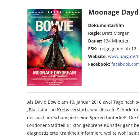
Moonage Day
Dokumentarfilm
Regie:
Brett Morgen
Dauer:
134 Minuten
FSK:
freigegeben ab 12 
Website:
www.upig.de/
Facebook:
facebook.com
Als David Bowie am 10. Januar 2016 zwei Tage nach 
„Blackstar“ an Krebs verstarb, war dies ein Schock fü
der auch im Schauspiel seine Spuren hinterließ. Die Ö
Londoner Stadtteil Brixton geborene Künstler ganz be
diagnostizierte Krankheit informiert, wollte wohl sei