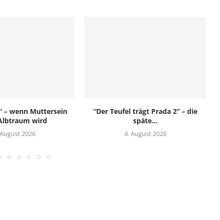
“ – wenn Muttersein
“Der Teufel trägt Prada 2” – die
Albtraum wird
späte...
 August 2026
4. August 2026