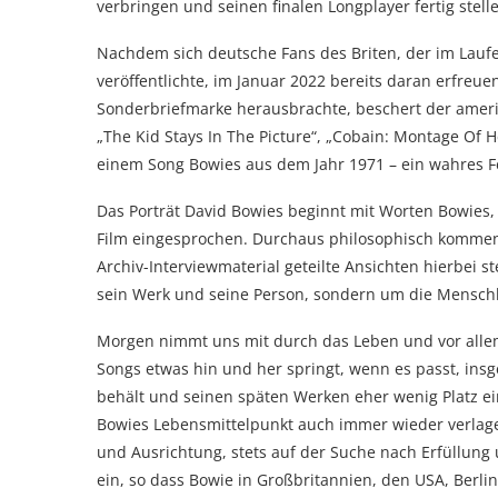
verbringen und seinen finalen Longplayer fertig stell
Nachdem sich deutsche Fans des Briten, der im Laufe
veröffentlichte, im Januar 2022 bereits daran erfreue
Sonderbriefmarke herausbrachte, beschert der ameri
„The Kid Stays In The Picture“, „Cobain: Montage Of
einem Song Bowies aus dem Jahr 1971 – ein wahres F
Das Porträt David Bowies beginnt mit Worten Bowies, d
Film eingesprochen. Durchaus philosophisch kommen
Archiv-Interviewmaterial geteilte Ansichten hierbei 
sein Werk und seine Person, sondern um die Menschh
Morgen nimmt uns mit durch das Leben und vor allem
Songs etwas hin und her springt, wenn es passt, ins
behält und seinen späten Werken eher wenig Platz ei
Bowies Lebensmittelpunkt auch immer wieder verla
und Ausrichtung, stets auf der Suche nach Erfüllung un
ein, so dass Bowie in Großbritannien, den USA, Berli