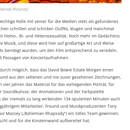
versal Pictures)
 wichtige Rolle mit seiner für die Medien stets als gefundenes
chen schrillen und schicken Outfits, klugen und manchmal
t Homo-, Bi- und Heterosexualität. Noch mehr im Gedächtnis
e Musik, und diese wird hier auf großartige Art und Weise
Hits benötigt wurden, um den Film entsprechend zu veredeln,
d Passagen von Konzertaufnahmen.
dadurch möglich, dass das David Bowie Estate Morgen einen
, und aus den seltenen und nie zuvor gesehenen Zeichnungen,
ier Jahren das Material für das vorliegenden Porträt, für
r Soundkulisse, der Animationen und der Farbpalette
s der niemals zu lang wirkenden 134 opulenten Minuten auch
ngjährigem Mitarbeiter, Freund und Musikproduzenten Tony
ul Massey („Bohemian Rhapsody“) ein tolles Team gewinnen,
ht und für die Kinoleinwand aufbereitet hat.