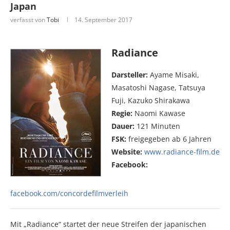
Japan
verfasst von
Tobi
14. September 2017
Radiance
Darsteller:
Ayame Misaki,
Masatoshi Nagase, Tatsuya
Fuji, Kazuko Shirakawa
Regie:
Naomi Kawase
Dauer:
121 Minuten
FSK:
freigegeben ab 6 Jahren
Website:
www.radiance-film.de
Facebook:
facebook.com/concordefilmverleih
Mit „Radiance“ startet der neue Streifen der japanischen