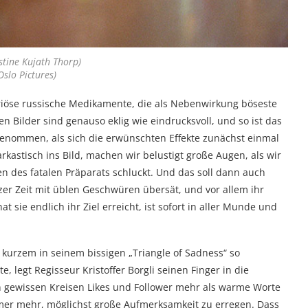
istine Kujath Thorp)
Oslo Pictures)
iöse russische Medikamente, die als Nebenwirkung böseste
n Bilder sind genauso eklig wie eindrucksvoll, und so ist das
genommen, als sich die erwünschten Effekte zunächst einmal
arkastisch ins Bild, machen wir belustigt große Augen, als wir
 des fatalen Präparats schluckt. Und das soll dann auch
rzer Zeit mit üblen Geschwüren übersät, und vor allem ihr
t sie endlich ihr Ziel erreicht, ist sofort in aller Munde und
kurzem in seinem bissigen „Triangle of Sadness“ so
legt Regisseur Kristoffer Borgli seinen Finger in die
n gewissen Kreisen Likes und Follower mehr als warme Worte
er mehr, möglichst große Aufmerksamkeit zu erregen. Dass