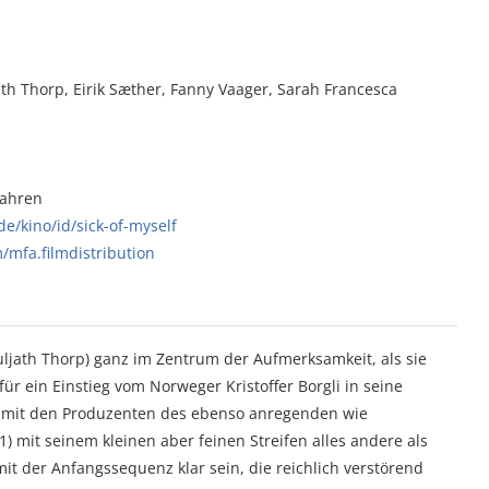
ath Thorp, Eirik Sæther, Fanny Vaager, Sarah Francesca
Jahren
e/kino/id/sick-of-myself
/mfa.filmdistribution
Kuljath Thorp) ganz im Zentrum der Aufmerksamkeit, als sie
ür ein Einstieg vom Norweger Kristoffer Borgli in seine
en mit den Produzenten des ebenso anregenden wie
) mit seinem kleinen aber feinen Streifen alles andere als
it der Anfangssequenz klar sein, die reichlich verstörend