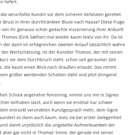
 liefert.
die verunfallte Kundin vor dem sicheren Verbluten gerettet
r Brust in ihrer durchtränkten Bluse nach Hause? Diese Frage
ie von ihr genauso schön gedachte Inszenierung ihrer Ankunft
 Thomas (Eirik Sæther) mal wieder kaum Notiz von ihr. Da ist
n der dann im erfolgreichen zweiten Anlauf tatsächlich wahre
l der Wertschätzung, ist der Künstler Thomas, der mit seinen
urz vor dem Durchbruch steht, schon seit geraumer Zeit
ns, die kaum einen Blick nach draußen erlaubt. Das nimmt
inem größer werdenden Schatten steht und jetzt dringend
.
ichen Schock angenehm feinsinnig, nimmt uns mit in Signes
chön teilhaben lässt, auch wenn sie erstmal nur schwer
t jedem entrückt versnobten Kunstgespräch mehr, dem Signe
undert es dann auch kaum, dass sie bei erster Gelegenheit
 und damit urplötzlich die ungeteilte Aufmerksamkeit der
 aber gar nicht in Thomas‘ Sinne, der gerade mit seiner