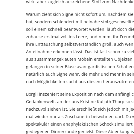
wirkt aber zugleich ausreichend Stoff zum Nachdenken
Warum zieht sich Signe nicht sofort um, nachdem sie 
hat, sondern schlendert mit beinahe stolzgeschwellte
soll einem schnell beantwortet werden, läuft doch d
zuhause erstmal voll ins Leere, und nimmt ihr Freund
ihre Enttäuschung selbstverständlich groß, auch wen
Anteilnahme erkennen lässt. Das ist fast schon zu vie
aus zusammengeklauten Möbeln erstellten Objekten k
gefangen in seiner Blase avantgardistischen Schaffe
natürlich auch Signe wahr, die mehr und mehr in se
nach Möglichkeiten sucht aus diesem herauszutreten
Borgli inszeniert seine Exposition nach dem anfängl
Gedankenwelt, an der uns Kristine Kuljath Thorp so s
nachzuvollziehen ist. Sie erschließt sich jedoch mi
mal wieder nur als Zuschauerin beiwohnen darf. Da w
spektakulär einen anaphylaktischen Schock simuliert
gediegenen Dinnerrunde genießt. Diese Ablenkung ist