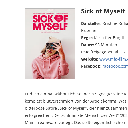
Sick of Myself
Darsteller:
Kristine Kulj
Brænne
Regie:
Kristoffer Borgli
Dauer:
95 Minuten
FSK:
freigegeben ab 12 
Website:
www.mfa-film.d
Facebook:
facebook.com
Endlich einmal wähnt sich Kellnerin Signe (Kristine 
komplett blutverschmiert von der Arbeit kommt. Was f
bitterböse Satire „Sick of Myself“, der hier zusamm
erfolgreichen „Der schlimmste Mensch der Welt“ (2021
Mainstreamware vorlegt. Das sollte eigentlich schon m