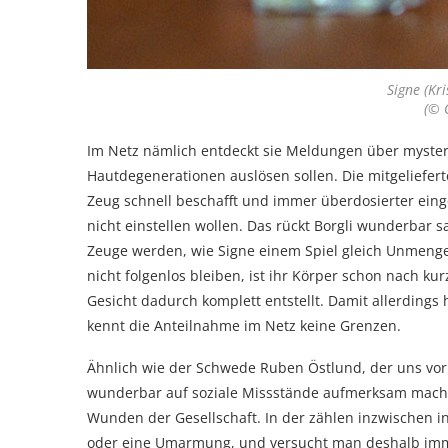
Signe (Kr
(© 
Im Netz nämlich entdeckt sie Meldungen über myster
Hautdegenerationen auslösen sollen. Die mitgelieferte
Zeug schnell beschafft und immer überdosierter ein
nicht einstellen wollen. Das rückt Borgli wunderbar s
Zeuge werden, wie Signe einem Spiel gleich Unmengen
nicht folgenlos bleiben, ist ihr Körper schon nach ku
Gesicht dadurch komplett entstellt. Damit allerdings ha
kennt die Anteilnahme im Netz keine Grenzen.
Ähnlich wie der Schwede Ruben Östlund, der uns vor 
wunderbar auf soziale Missstände aufmerksam machte, 
Wunden der Gesellschaft. In der zählen inzwischen i
oder eine Umarmung, und versucht man deshalb imm