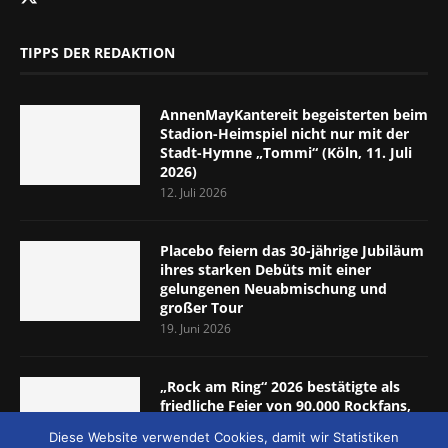
TIPPS DER REDAKTION
AnnenMayKantereit begeisterten beim
Stadion-Heimspiel nicht nur mit der
Stadt-Hymne „Tommi“ (Köln, 11. Juli
2026)
12. Juli 2026
Placebo feiern das 30-jährige Jubiläum
ihres starken Debüts mit einer
gelungenen Neuabmischung und
großer Tour
19. Juni 2026
„Rock am Ring“ 2026 bestätigte als
friedliche Feier von 90.000 Rockfans,
dass das Konzept passt (Nürburgring,
Diese Website verwendet Cookies, damit wir Statistiken
5.-7. Juni 2026)