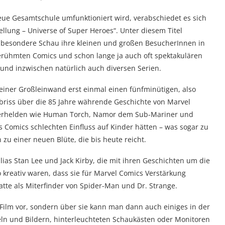
ue Gesamtschule umfunktioniert wird, verabschiedet es sich
llung – Universe of Super Heroes“. Unter diesem Titel
z besondere Schau ihre kleinen und großen BesucherInnen in
erühmten Comics und schon lange ja auch oft spektakulären
und inzwischen natürlich auch diversen Serien.
 einer Großleinwand erst einmal einen fünfminütigen, also
riss über die 85 Jahre währende Geschichte von Marvel
perhelden wie Human Torch, Namor dem Sub-Mariner und
Comics schlechten Einfluss auf Kinder hätten – was sogar zu
 zu einer neuen Blüte, die bis heute reicht.
lias Stan Lee und Jack Kirby, die mit ihren Geschichten um die
o kreativ waren, dass sie für Marvel Comics Verstärkung
atte als Miterfinder von Spider-Man und Dr. Strange.
Film vor, sondern über sie kann man dann auch einiges in der
feln und Bildern, hinterleuchteten Schaukästen oder Monitoren