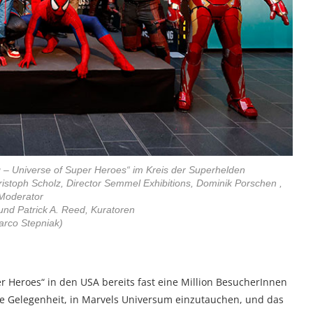
g – Universe of Super Heroes“ im Kreis der Superhelden
stoph Scholz, Director Semmel Exhibitions, Dominik Porschen ,
Moderator
und Patrick A. Reed, Kuratoren
arco Stepniak)
r Heroes“ in den USA bereits fast eine Million BesucherInnen
ie Gelegenheit, in Marvels Universum einzutauchen, und das