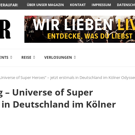
AUERAUFARBEITUNG DER BESONDEREN ART
ÜBER UNSER MAGAZIN
KONTAKT
IMPRESSUM
DATENSCH
IN ZUM ALBTRAUM WIRD
 SPÄTE...
 – FREIKARTEN- UND...
ER ACTION-BLOCKBUSTER...
GENDÄREN POLARSTERN...
DRAMA JETZT AUF DVD...
HLESINGERS ROMCOM AUS 1963...
ENTS
REISE
VERLOSUNGEN
 Universe of Super Heroes“ – jetzt erstmals in Deutschland im Kölner Odyss
g – Universe of Super
s in Deutschland im Kölner