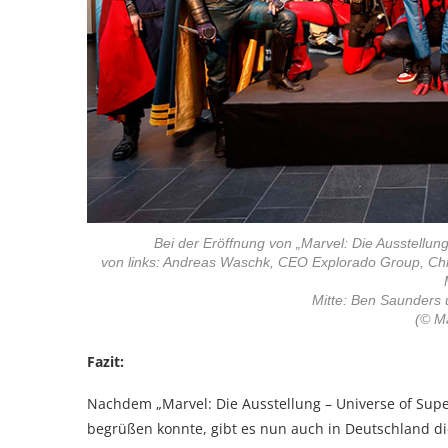
Bei der Eröffnung von „Marvel: Die Ausstellun
von links: Andreas Waschk, CEO Explorado Group, Chri
Mitte: Ben Saunders 
(© M
Fazit:
Nachdem „Marvel: Die Ausstellung – Universe of Supe
begrüßen konnte, gibt es nun auch in Deutschland d