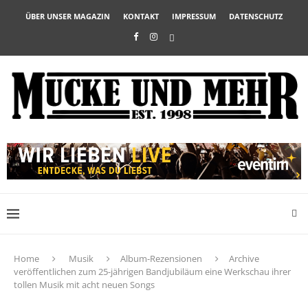
ÜBER UNSER MAGAZIN
KONTAKT
IMPRESSUM
DATENSCHUTZ
Home
Musik
Album-Rezensionen
Archive
veröffentlichen zum 25-jährigen Bandjubiläum eine Werkschau ihrer
tollen Musik mit acht neuen Songs