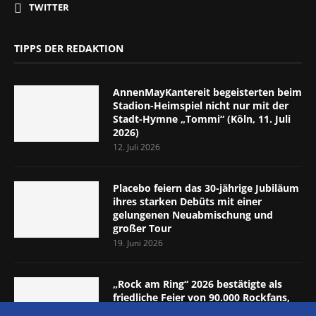
TWITTER
TIPPS DER REDAKTION
AnnenMayKantereit begeisterten beim
Stadion-Heimspiel nicht nur mit der
Stadt-Hymne „Tommi“ (Köln, 11. Juli
2026)
12. Juli 2026
Placebo feiern das 30-jährige Jubiläum
ihres starken Debüts mit einer
gelungenen Neuabmischung und
großer Tour
19. Juni 2026
„Rock am Ring“ 2026 bestätigte als
friedliche Feier von 90.000 Rockfans,
dass das Konzept passt (Nürburgring,