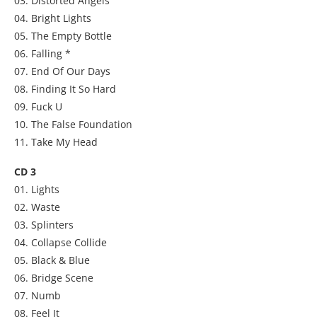
03. Distorted Angels
04. Bright Lights
05. The Empty Bottle
06. Falling *
07. End Of Our Days
08. Finding It So Hard
09. Fuck U
10. The False Foundation
11. Take My Head
CD 3
01. Lights
02. Waste
03. Splinters
04. Collapse Collide
05. Black & Blue
06. Bridge Scene
07. Numb
08. Feel It