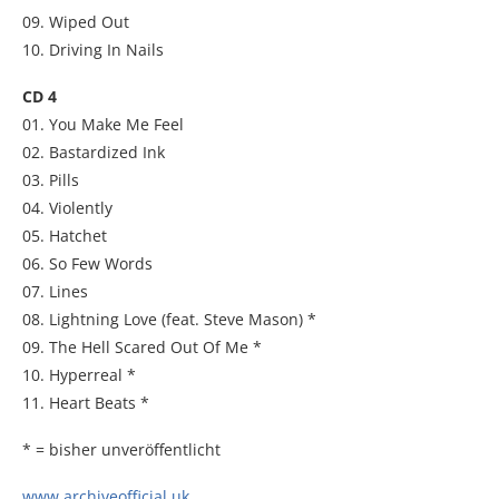
09. Wiped Out
10. Driving In Nails
CD 4
01. You Make Me Feel
02. Bastardized Ink
03. Pills
04. Violently
05. Hatchet
06. So Few Words
07. Lines
08. Lightning Love (feat. Steve Mason) *
09. The Hell Scared Out Of Me *
10. Hyperreal *
11. Heart Beats *
* = bisher unveröffentlicht
www.archiveofficial.uk