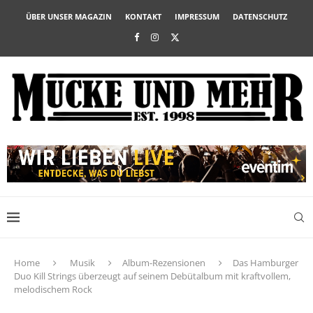
ÜBER UNSER MAGAZIN
KONTAKT
IMPRESSUM
DATENSCHUTZ
Home
Musik
Album-Rezensionen
Das Hamburger
Duo Kill Strings überzeugt auf seinem Debütalbum mit kraftvollem,
melodischem Rock