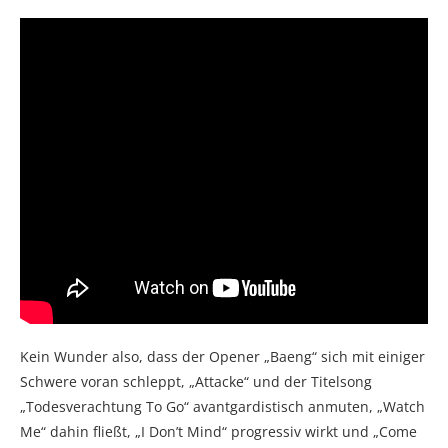
Kein Wunder also, dass der Opener „Baeng“ sich mit einiger
Schwere voran schleppt, „Attacke“ und der Titelsong
„Todesverachtung To Go“ avantgardistisch anmuten, „Watch
Me“ dahin fließt, „I Don’t Mind“ progressiv wirkt und „Come