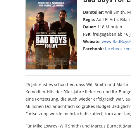
Darsteller:
Will Smith, 
Regie:
Adil El Arbi, Bilall
Dauer:
118 Minuten
FSK:
freigegeben ab 16 
Website:
www.BadBoysFo
Facebook:
facebook.com
25 Jahre ist es schon her, dass Will Smith und Martin
Komödien-Hits der 90er-Jahre lieferten und ihr Budget
eine Fortsetzung, die auch wieder erfolgreich war, a
Millionen Dollar achtfach so großes Budget „lediglic
Fortsetzung wurde mehrfach diskutiert, kam aber lange 
Für Mike Lowrey (Will Smith) und Marcus Burnett (Mar