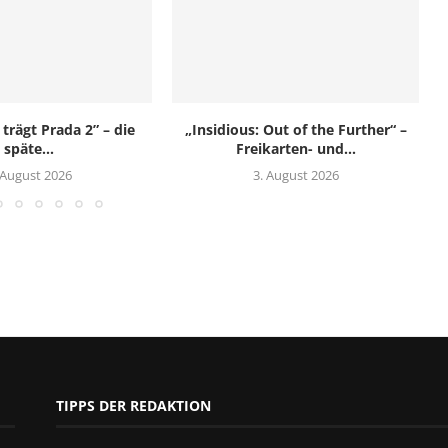
 trägt Prada 2” – die
„Insidious: Out of the Further“ –
späte...
Freikarten- und...
 August 2026
3. August 2026
TIPPS DER REDAKTION