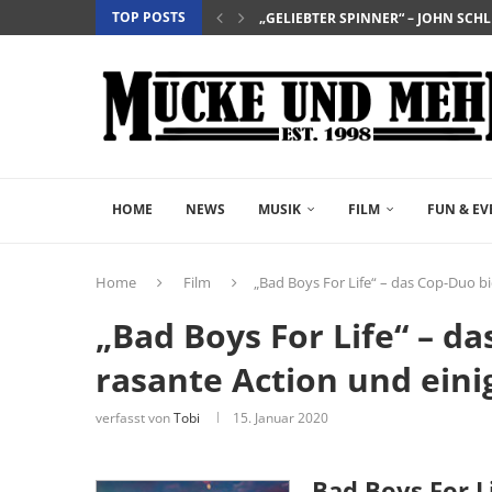
TOP POSTS
„PAW PATROL: DER DINO FILM“ – 
„THE INVITE“ – EIN SEHR UNTERHAL
„SPIDER-MAN: BRAND NEW DAY“ – 
HOME
NEWS
MUSIK
FILM
FUN & EV
Home
Film
„Bad Boys For Life“ – das Cop-Duo b
„Bad Boys For Life“ – d
rasante Action und ein
verfasst von
Tobi
15. Januar 2020
Bad Boys For L