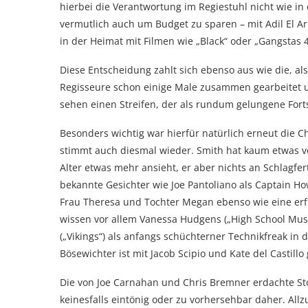
hierbei die Verantwortung im Regiestuhl nicht wie in
vermutlich auch um Budget zu sparen – mit Adil El Ar
in der Heimat mit Filmen wie „Black“ oder „Gangstas 
Diese Entscheidung zahlt sich ebenso aus wie die, 
Regisseure schon einige Male zusammen gearbeitet u
sehen einen Streifen, der als rundum gelungene Fort
Besonders wichtig war hierfür natürlich erneut die 
stimmt auch diesmal wieder. Smith hat kaum etwas 
Alter etwas mehr ansieht, er aber nichts an Schlagfer
bekannte Gesichter wie Joe Pantoliano als Captain H
Frau Theresa und Tochter Megan ebenso wie eine erf
wissen vor allem Vanessa Hudgens („High School Music
(„Vikings“) als anfangs schüchterner Technikfreak in 
Bösewichter ist mit Jacob Scipio und Kate del Castillo
Die von Joe Carnahan und Chris Bremner erdachte Stor
keinesfalls eintönig oder zu vorhersehbar daher. All