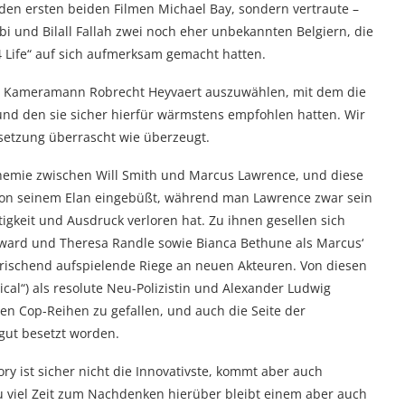
 den ersten beiden Filmen Michael Bay, sondern vertraute –
bi und Bilall Fallah zwei noch eher unbekannten Belgiern, die
4 Life“ auf sich aufmerksam gemacht hatten.
als Kameramann Robrecht Heyvaert auszuwählen, mit dem die
nd den sie sicher hierfür wärmstens empfohlen hatten. Wir
setzung überrascht wie überzeugt.
Chemie zwischen Will Smith und Marcus Lawrence, und diese
von seinem Elan eingebüßt, während man Lawrence zwar sein
tigkeit und Ausdruck verloren hat. Zu ihnen gesellen sich
oward und Theresa Randle sowie Bianca Bethune als Marcus‘
rischend aufspielende Riege an neuen Akteuren. Von diesen
al“) als resolute Neu-Polizistin und Alexander Ludwig
den Cop-Reihen zu gefallen, und auch die Seite der
 gut besetzt worden.
y ist sicher nicht die Innovativste, kommt aber auch
zu viel Zeit zum Nachdenken hierüber bleibt einem aber auch