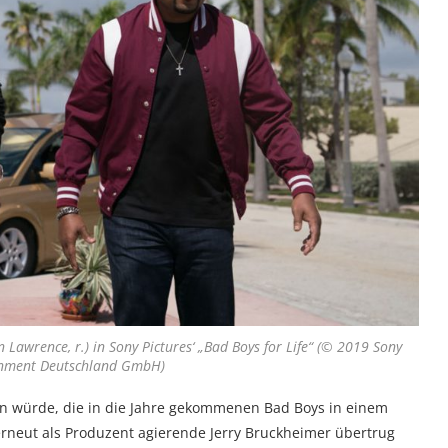
 Lawrence, r.) in Sony Pictures‘ „Bad Boys for Life“ (© 2019 Sony
ainment Deutschland GmbH)
en würde, die in die Jahre gekommenen Bad Boys in einem
rneut als Produzent agierende Jerry Bruckheimer übertrug