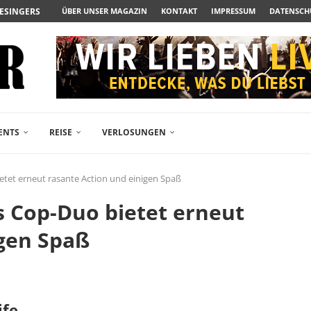
FANPAKETE-VERLOSUNG ZUM...
ÜBER UNSER MAGAZIN
KONTAKT
IMPRESSUM
DATENSCH
TSAMES, STARK BESETZTES...
BODENSTÄNDIGER NEUSTART DER...
ENTS
REISE
VERLOSUNGEN
ietet erneut rasante Action und einigen Spaß
as Cop-Duo bietet erneut
igen Spaß
ife