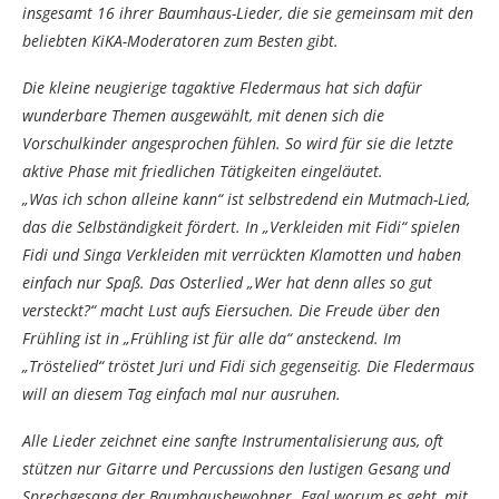
insgesamt 16 ihrer Baumhaus-Lieder, die sie gemeinsam mit den
beliebten KiKA-Moderatoren zum Besten gibt.
Die kleine neugierige tagaktive Fledermaus hat sich dafür
wunderbare Themen ausgewählt, mit denen sich die
Vorschulkinder angesprochen fühlen. So wird für sie die letzte
aktive Phase mit friedlichen Tätigkeiten eingeläutet.
„Was ich schon alleine kann“ ist selbstredend ein Mutmach-Lied,
das die Selbständigkeit fördert. In „Verkleiden mit Fidi“ spielen
Fidi und Singa Verkleiden mit verrückten Klamotten und haben
einfach nur Spaß. Das Osterlied „Wer hat denn alles so gut
versteckt?“ macht Lust aufs Eiersuchen. Die Freude über den
Frühling ist in „Frühling ist für alle da“ ansteckend. Im
„Tröstelied“ tröstet Juri und Fidi sich gegenseitig. Die Fledermaus
will an diesem Tag einfach mal nur ausruhen.
Alle Lieder zeichnet eine sanfte Instrumentalisierung aus, oft
stützen nur Gitarre und Percussions den lustigen Gesang und
Sprechgesang der Baumhausbewohner. Egal worum es geht, mit