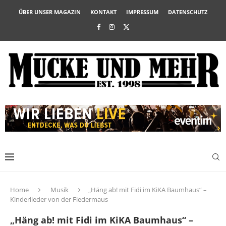
ÜBER UNSER MAGAZIN
KONTAKT
IMPRESSUM
DATENSCHUTZ
Home
Musik
„Häng ab! mit Fidi im KiKA Baumhaus“ –
Kinderlieder von der Fledermaus
„Häng ab! mit Fidi im KiKA Baumhaus“ –