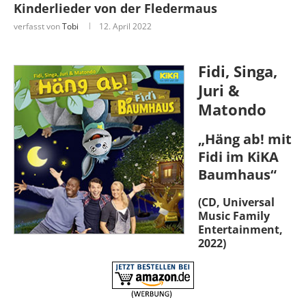
Kinderlieder von der Fledermaus
verfasst von
Tobi
12. April 2022
Fidi, Singa,
Juri &
Matondo
„Häng ab! mit
Fidi im KiKA
Baumhaus“
(CD, Universal
Music Family
Entertainment,
2022)