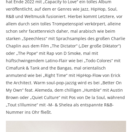
hat Ende 2022 mit „Capacity to Love“ ein tolles Album
veröffentlicht, auf dem er Genres wie Jazz, HipHop, Soul,
R&B und Weltmusik fusioniert. Hierbei kommt Letztere, vor
allem durch sein tolles Trompetenspiel verkörpert, alleine
schon sehr facettenreich daher, mal arabisch wie beim
starken „Speechless“ mit Sprachsamples des großen Charlie
Chaplin aus dem Film „The Dictator“ („Der große Diktator“)
oder „The Pope“ mit Rap von D Smoke, mal mit
hüftschwingendem Latino-Flair wie bei „Todo Colores“ mit
Cimafunk & Tank and the Bangas, mal orientalisch
anmutend wie bei „Right Time“ mit HipHop-Flow von Erick
the Architect. Warm soul-pop-jazzig wird es bei „Better On
My Own“ feat. Alemeda, dem chilligen „Humble“ mit Austin
Brown oder „Quiet Culture“ mit Pos von De la Soul, während
„Tout s’illumine“ mit -M- & Shelea als entspannte R&B-
Nummer ins Ohr fließt.