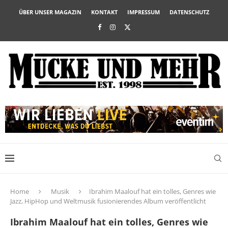
ÜBER UNSER MAGAZIN
KONTAKT
IMPRESSUM
DATENSCHUTZ
Home
Musik
Ibrahim Maalouf hat ein tolles, Genres wie
Jazz, HipHop und Weltmusik fusionierendes Album veröffentlicht
Ibrahim Maalouf hat ein tolles, Genres wie